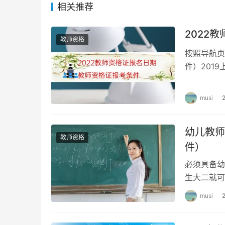
3
相关推荐
教育教学知识与能力
2022
4
教育教学知识与能力（音体美专业
教师资格
按照导航页
件）201
（三）
初中
中心意见，
musi
1
综合素质（中学）
幼儿教师
2
综合素质（中学）（音体美专业）
教师资格
件）
必须具备幼
3
教育知识与能力
生大二就可
的学历学前
musi
4
教育知识与能力（音体美专业）