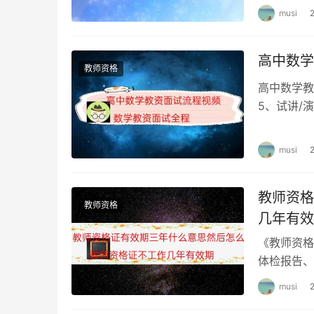
musi
19
科学学科知识与教学能力（初级中
高中数学
（四）
高中
教师资格
高中数学教
5、试讲/
1
综合素质（中学）
演示方案)
musi
2
综合素质（中学）（音体美专业）
教师资格
3
教育知识与能力
教师资格
几年有效
《教师资格
4
教育知识与能力（音体美专业）
体检报告、
未通过或者
musi
5
语文学科知识与教学能力（高级中