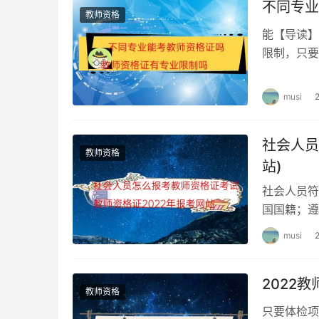
不同专业
5
语文学科知识与教学能力（初级中
教师资格
能【导读】
限制，只要
6
数学学科知识与教学能力（初级中
可以跨专业
musi
7
英语学科知识与教学能力（初级中
社会人员
8
物理学科知识与教学能力（初级中
教师资格
站)
社会人员符
9
化学学科知识与教学能力（初级中
国国籍；遵
定教…《教
musi
10
生物学科知识与教学能力（初级中
2022
11
道德与法治学科知识与教学能力（
教师资格
只要体检项