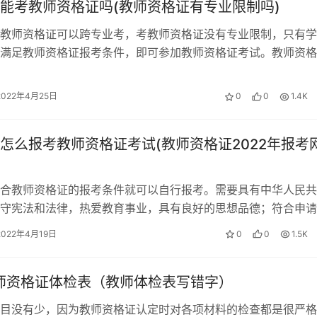
能考教师资格证吗(教师资格证有专业限制吗)
学）
303
教师资格证可以跨专业考，考教师资格证没有专业限制，只有学
满足教师资格证报考条件，即可参加教师资格证考试。教师资格
学）
304
考，考教师资格证没有专业限制，只有…
2022年4月25日
0
0
1.4K
学）
305
怎么报考教师资格证考试(教师资格证2022年报考
学）
306
合教师资格证的报考条件就可以自行报考。需要具有中华人民共
学）
307
守宪法和法律，热爱教育事业，具有良好的思想品德；符合申请
师法》规定的学历要求：…
2022年4月19日
0
0
1.5K
学）
308
教师资格证体检表（教师体检表写错字）
初级中学）
309
目没有少，因为教师资格证认定时对各项材料的检查都是很严格