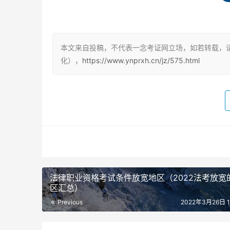
（一）
幼儿园
本文来自投稿，不代表一念考证网立场，如若转载，请
化），
https://www.ynprxh.cn/jz/575.html
1
综合素质（幼儿园）
2
保教知识与能力
（二）
小学
1
综合素质（小学）
法律职业资格考试条件放宽地区（2022法考放宽
区汇总）
Previous
2
综合素质（小学）（音体美专业）
2022年3月26日 11