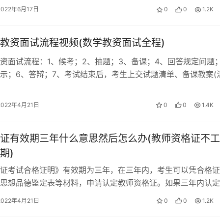
2022年6月17日
0
0
1.2K
学）
317
教资面试流程视频(数学教资面试全程)
资面试流程：1、候考；2、抽题；3、备课；4、回答规定问题
演示；6、答辩；7、考试结束后，考生上交试题清单、备课教案(
301
初中、高中相同
后，考官归还考生身份证、准…
2022年4月21日
0
0
1.4K
301A
初中、高中相同
证有效期三年什么意思然后怎么办(教师资格证不
302
初中、高中相同
期)
证考试合格证明》有效期为三年，在三年内，考生可以凭合格证
302A
初中、高中相同
思想品德鉴定表等材料，申请认定教师资格证。如果三年内认定
没有参加认定，就需要重新参加笔试面…
2022年4月21日
0
0
1.2K
学）
403