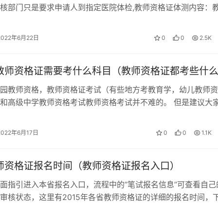
核部门只是要求申请人到指定医院体检,教师资格证体测内容：
学）
310
表上的编号是体检完成后由体检医院相…
2022年6月22日
0
0
2.5K
学）
311
考教师资格证需要考什么科目（教师资格证都考些什
学）
312
园教师资格，教师资格证考试（有些地方考教育学，幼儿教师资
和高级中学教师资格考试教师资格考试并不难的。 但是建议大
初级中学）
313
师资格证书就把三科都考了，体检也…
2022年6月17日
0
0
1.1K
学）
314
教师资格证报名时间（教师资格证报名入口）
级中学）
315
面指引进入本省报名入口，流程中的“笔试报名信息”可查看自己
审核状态，这里有2015年各省教师资格证的详细的报名时间，
初级中学）
316
笔试报名已经开始，报名成功后…