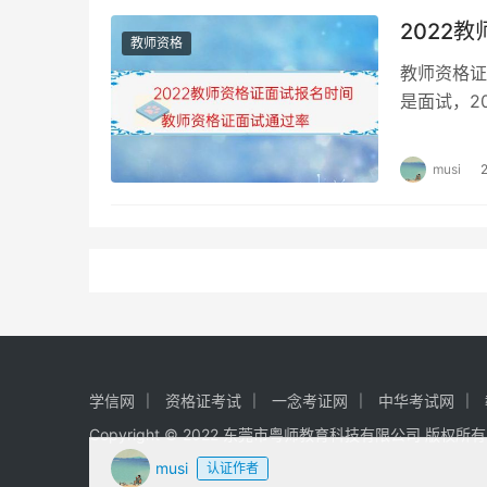
2022
6
数学学科知识与教学能力（高级中
教师资格
教师资格证
是面试，2
7
英语学科知识与教学能力（高级中
进行面试报
musi
8
物理学科知识与教学能力（高级中
9
化学学科知识与教学能力（高级中
10
生物学科知识与教学能力（高级中
11
思想政治学科知识与教学能力（高
学信网
资格证考试
一念考证网
中华考试网
Copyright © 2022 东莞市粤师教育科技有限公司 版权所
12
历史学科知识与教学能力（高级中
musi
认证作者