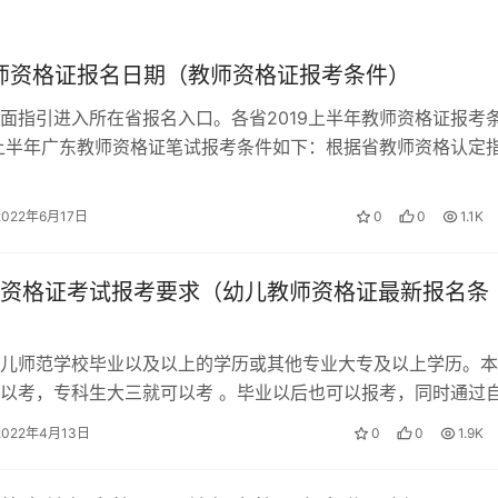
202
教师资格证报名日期（教师资格证报考条件）
）
202A
面指引进入所在省报名入口。各省2019上半年教师资格证报考
9上半年广东教师资格证笔试报考条件如下：根据省教师资格认定
教师资格证笔试考试时间在每年…
2022年6月17日
0
0
1.1K
301
初中、高中相同
资格证考试报考要求（幼儿教师资格证最新报名条
301A
初中、高中相同
儿师范学校毕业以及以上的学历或其他专业大专及以上学历。本
302
初中、高中相同
以考，专科生大三就可以考 。毕业以后也可以报考，同时通过
教育相关也是可以考的。 之前和大…
2022年4月13日
0
0
1.9K
302A
初中、高中相同