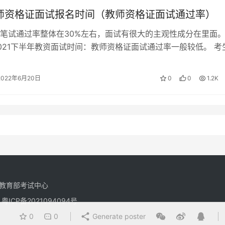
教师资格证面试报名时间（教师资格证面试通过率）
学）
404
笔试通过率整体在30%左右，面试有很大的主观性成分在里面
021下半年教资面试时间：教师资格证面试通过率一般较低。 考
学）
405
名的时候，教师资格证面试报…
2022年6月20日
0
0
1.2K
学）
406
学）
407
学）
408
级中学）
409
教育部考试中心
有
粤ICP备2021094094号
学）
410
0
0
Generate poster