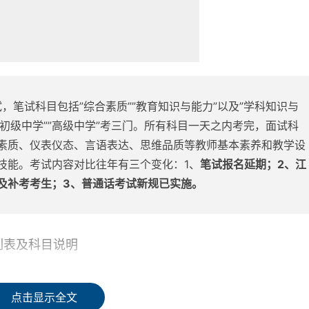
，笔试科目包括”综合素质””教育知识与能力”以及”学科知识与
，”初级中学””高级中学”考三门。所有科目一天之内考完，面试科
素质、仪表仪态、言语表达、思维品质等教师基本素养和教学设
技能。考试内容对比往年有三个变化：1、
笔试报名延期；2、
江
及补考考生；3、普通话考试新规已实施。
列表及科目说明
科目
备注
点击显示全文