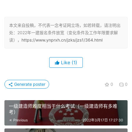
说说其中的变化吧：
对于专科和本科毕业的朋友来说，对于工作年限的要求是有
本文来自投稿，不代表一念考证网立场，如若转载，请注明出
所降低的。
处：2022年一建报名条件放宽（变化条件及工作年限要求解
读），
https://www.ynprxh.cn/jzks/jzs1/364.html
专科工作满6年， 其中从事建设工程项目施工管
理工作满4年变化为从事建设工程项目施工管理
Like
(1)
工作满4年。
本科工作满4年，其中从事建设工程项目施工管
Generate poster
0
0
理工作满3年变化为从事建设工程项目施工管理
工作满3年
一级建造师难度相当于什么考试（一级建造师有多难
对于取得工程类或工程经济类双学士学位或研究
考）
生班毕业的朋友不再做另行要求
Previous
2022年3月17日 17:27:30