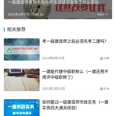
一级建造师拿到手后你的生活状况发生了什么变化
硕士和博士的报考条件大致上没有很大变动
2022年3月17日 17:44:23
Next
所以如果有近些年报考一建的朋友可以注意这项变化，请注
意：
除调整考试工作年限要求外，其他考试报名条件不变，
相关推荐
想要了解一级建造师报名条件可以点击（
考一级建造师证需
要什么条件（一级建造师报名三大要求条件）
）
考一级建造师之前必须先考二建吗？
祝今年报考的朋友们考试顺利！
2022年8月10日
1.8K
一建能代替中级职称么（一建还用不
用评中级职称了）
2022年3月23日
5.1K
如何能过一级建造师市政实务（一建
实务四大通关经验）