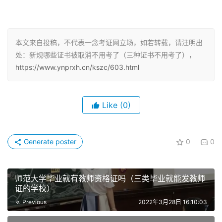
有这种想法的同学很多，这就导致了考公的上岸之路艰难，
考研之后还是要面对工作竞争。所以就有
很多同学考虑考资
格证书来增加自己的竞争力。
本文来自投稿，不代表一念考证网立场，如若转载，请注明出
处：新规哪些证书被取消不用考了（三种证书不用考了），
这三种证书或将被取消，不要浪费时间报考了
https://www.ynprxh.cn/kszc/603.html
一：会计从业资格证，
该证书曾经风靡一时，除了会计专业
的学生以外，其他专业的学生也会来考一个，曾经是从事会
Like
(0)
计行业唯一的合法凭证。
随着国家对资格证的管理和整治，于2017年11月4日，取消
Generate poster
0
0
了会计从业资格证这一证书。
以后想从事会计行业的
需要报考初级会计师证书。
师范大学毕业就有教师资格证吗（三类毕业就能发教师
证的学校）
同时需要明确的是，在取消会计从业资格证之前取得的证
Previous
2022年3月28日 16:10:03
件，不再作为会计工作的准入证明了，但是
仍然可以作为个