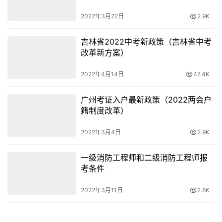
那种
含金量特别低，通过率特别高
的，甚至达到烂大街程度
2022年3月22日
2.9K
的证书，考取了之后越不会让你比其他同学多出什么优势。
吉林省2022中考新政策（吉林省中考
所以同学们要多和行业的前辈沟通，和学校的老师沟通。看
改革新方案）
针对自身的情况哪种资格证书适合自己，
应该怎么报名，怎
么考试，需要什么参考书等等。每个人的时间有限，不要把
2022年4月14日
47.4K
时间浪费在没有实际意义的事情上面。
广州考证入户最新政策（2022两会户
籍制度改革）
笔者寄语：
2022年3月4日
2.9K
国家除了这三种证书之外，
还取消了很多证书。
现在很多民
间的机构会在网站上，视频媒体上投放大量的资格证考试的
一级消防工程师和二级消防工程师报
广告。
考条件
很多刚毕业的同学，经受了一番社会生活的打击后，容易病
2022年3月11日
2.8K
急乱投医，相信这些证书可以给自己带来光明的未来，于是
不假思索，
盲目跟风，最后浪费时间和精力。