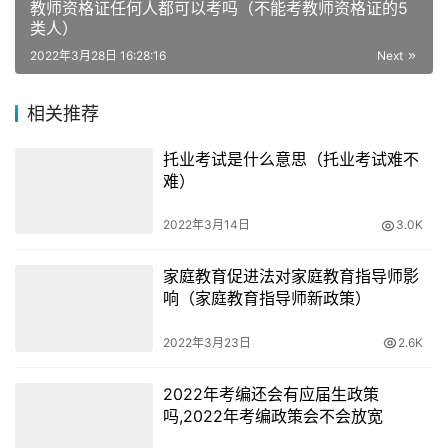
人水平的一个证明。
教师资格证任何人都可以考吗（不能考教师资格证的5
类人）
二：心理咨询师，
最近几年心理咨询师这份工作，随着铺天
2022年3月28日 16:28:16
Next
盖地的广告宣传和抑郁症等等有心理问题的病人的增加，相
信
很多同学都动过考个心理咨询师资格证的心思，
然后当心
相关推荐
理咨询师，从此走上高精尖人群的道路。
托业考试是什么意思（托业考试难不
难）
确实随着生活压力越来越大，心理咨询师的岗位发展是很光
明的，但是心理咨询师证书的考取从2002年开始国家实
2022年3月14日
3.0K
施，
到2017年已经取消了资格证的考试认定。
家庭教育促进法对家庭教育指导师影
在国家明确取消了心理咨询证书的认证之后，同时规定
任何
响（家庭教育指导师新政策）
民间机构都不可以开展这类证书的资格认定，
多以同学们不
要被广告和心理的美好愿景欺骗，当心考完变成废纸一张。
2022年3月23日
2.6K
又想成为心理医生想法的同学，还是在
高考之后选择一所医
2022年考编还会有应届生政策
吗,2022年考编政策会不会放宽
科大学攻读心理学专业，
通过珍贵途径实现理想才最可靠。