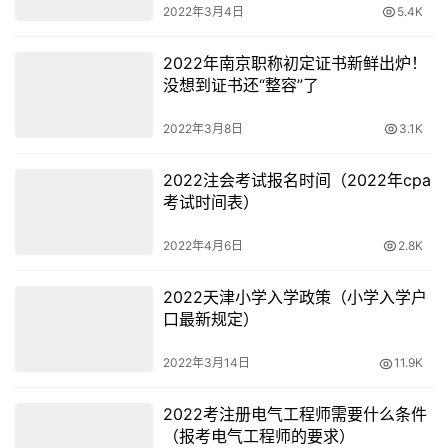
2022年3月4日
5.4K
三：价格鉴证师，
这个平时会了解的人比较少。他是从事涉
案标的价格认证，评估，鉴定等的专业工作人员报考的一个
2022年南京职称初定证书新鲜出炉！
证书。
没想到证书还“整容”了
因为他的评估结果，可能直接影响到案件的审判，所以在业
2022年3月8日
3.1K
内风靡一时。我们平时不接触这个行业，所以听说较少，
该
2022注会考试报名时间（2022年cpa
证书也于2016年6月取消了资格认证。
考试时间表）
资格证不是越多越好，按需考取才能锦上添花
2022年4月6日
2.8K
资格证是你学生能力的一种证明，是找工作时候的竞争手
2022天津小学入学政策（小学入学户
段，所以资格证要按需考取，工作能用得到的，和
自己专业
口最新规定）
相关切含金量高的资格证是可以努力考取的。
2022年3月14日
11.9K
和工作无关，考试了
并不会对工作有所帮助，
用人单位也不
会在意你有其他工作之外的能力，所以并不会成为加分项。
2022考注册电气工程师需要什么条件
（报考电气工程师的要求）