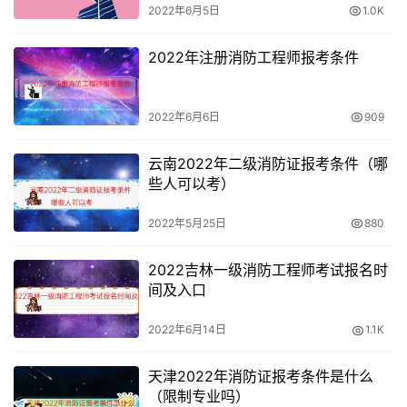
2022年6月5日
1.0K
其他专业
3年
2022年注册消防工程师报考条件
2022年消防证报名流程
2022年6月6日
909
1、注册：在“人事考试网”先注册个人信息。注册信息填写
完，会弹出一个再次确认信息框，如果注册时这部分内容有
云南2022年二级消防证报考条件（哪
误，可以重新修改一次！
些人可以考）
2、选择考试、报名地：登录网上报名系统，选择所报的专
2022年5月25日
880
业技术人员资格考试名称，进入网上报名界面。选择省
2022吉林一级消防工程师考试报名时
（市）后，提示栏中将显示报考人员姓名、报考考试名称、
间及入口
报考地区、缴费方式和咨询。
2022年6月14日
1.1K
3、阅读《告知书》和《报考须知》：报考人员阅读《专业
技术人员资格考试报名证明事项告知承诺制告知书》和《报
天津2022年消防证报考条件是什么
考须知》，“已阅读并知晓”后进入报考信息录入界面。
（限制专业吗）