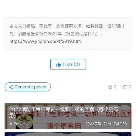
消防工程
6年
4年
专业
本文来自投稿，不代表一念考证网立场，如若转载，请注明出
大专
消防工程
7年
5年
处：消防证报考条件2022年（报名流程是什么），
相关专业
https://www.ynprxh.cn/xf/2919.html
其他专业
8年
6年
消防工程
Like
(0)
4年
3年
专业
本科
消防工程
Generate poster
0
0
5年
4年
相关专业
其他专业
6年
5年
2022消防工程师考试一级和二级的区别（哪个更有
用）
消防工程
Previous
2022年5月21日 17:42:50
3年
2年
专业