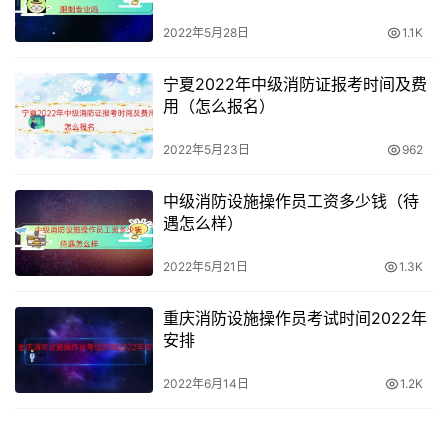
4、录入、检查并保存报名信息：报考人员依次选择考试所
2022年5月28日
1.1K
在地（市）、核查点、报考级别和报考专业，系统显示所报
宁夏2022年中级消防证报考时间及费
级别和专业对应的科目名称，前面带“√”标识的代表已选择
用（怎么报名）
的报考科目（成绩有效期为一年的无需手工选择）。
2022年5月23日
962
报考人员在填报信息时，姓名、身份证号、学历及学位信息
自动调用用户注册信息，填报的信息项中带“*”的为必录
中级消防设施操作员工资多少钱（待
项，填写完成后，输入验证码，“保存”按钮。网上报名系统
遇怎么样）
将对考生所学专业及年限等报考条件进行在线核验，并根据
2022年5月21日
1.3K
不同的情况提示报考人员进行相应的操作。
重庆消防设施操作员考试时间2022年
5、签署《报考承诺书》：报考人员填报相关信息后，系统
安排
生成《专业技术人员资格考试报名证明事项告知承诺制报考
承诺书》（电子文本），报考人员由本人签署（提交）承诺
2022年6月14日
1.2K
书，不允许代为承诺。