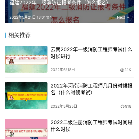
双学士学位或者研
福建2022年二级消防证报考条件（怎么报名）
消防工程
究生班毕业
4年
3年
相关专业
2022年5月21日 18:01:04
Next
其他专业
5年
4年
相关推荐
消防工程
2年
1年
云南2022年一级消防工程师考试什么
专业
时候进行
硕士学历
消防工程
3年
2年
2022年6月8日
1.1K
相关专业
2022年河南消防工程师几月份时候报
其他专业
4年
3年
名（什么时候考试）
消防工程
2022年5月25日
918
1年
专业
2022二级注册消防工程师考试时间是
博士学历
消防工程
什么时候
2年
相关专业