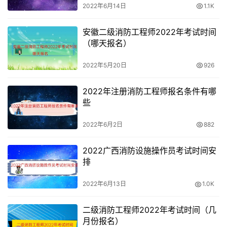
2022年6月14日
1.1K
每年考过一科，三年内考过三科就能顺利取证了，这样的好
处是，能减少平时学习备考的压力，每年专心攻克1-2科课
安徽二级消防工程师2022年考试时间
程，压力能小一些。
（哪天报名）
但是不管怎么说，还是那句话，备考时一定要找到适合自己
2022年5月20日
926
的学习方法，方法对了，学习效果就不会差。
2022年注册消防工程师报名条件有哪
些
2022年6月2日
882
2022广西消防设施操作员考试时间安
排
2022年6月13日
1.0K
二级消防工程师2022年考试时间（几
月份报名）