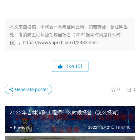
受”。
3、阅读“注册须知”，并下方“下一步”。
本文来自投稿，不代表一念考证网立场，如若转载，请注明出
4、设置“用户名”、“密码”，如实填写个人基本信息。
处：考消防工程师证在哪里报名（2022报考时间是什么时
候），
https://www.ynprxh.cn/xf/2932.html
5、预报名后，现场审核
报考人员须本人携带《报名表》、本人身份证明（身份证、
Like
(0)
军官证、机动车驾驶证）、学历证书、学位证书，报考级别
为“免1科”的人员还须持高级工程师职称证书或通过全国统
一考试取得的一级注册建筑师、勘察设计各专业注册工程师
Generate poster
0
0
资格证书，上述证件均须为原件，按规定时间、地点进行现
场资格审核。
2022年吉林消防工程师什么时候报名（怎么报考）
6、审核通过，网上缴费
Previous
2022年5月21日 18:47:10
确认通过的应试人员，可进入缴费页面进行缴费。未在网上