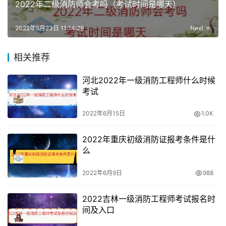
2022年二级消防师会考吗（考试时间是哪天）
缴费成功的应试人员，报名无效。
2022年5月23日 11:14:29
Next
消防工程师考试好考吗
相关推荐
注册消防工程师注册在公安部消防局，责任重大，国家绝对
不允许出现色目混珠的现象，公安部为保证消防执业质量，
河北2022年一级消防工程师什么时候
对于考生的技术素质、应用能力要求也更高。因此消防考试
考试
对于考生的综合性、专业性进行全面考察。
2022年6月15日
1.0K
消防工程师考试一共有三科，分别是消防安全技术实务，案
2022年重庆初级消防证报考条件是什
例分析，综合能力，加起来差不多一万个知识点。考点纷繁
么
复杂，是一个偏文科的证书考试，需要你花大量的时间理
解、背诵知识点。这种情况下如果是死记硬背的话，学习效
2022年6月9日
988
果恐怕就不会很好了，效率会很低。所以，以自己喜欢的方
式去总结归纳知识点是一个不错的方法。
2022吉林一级消防工程师考试报名时
间及入口
消防考试的成绩有三年的有效期，也就是说考生也可以考虑