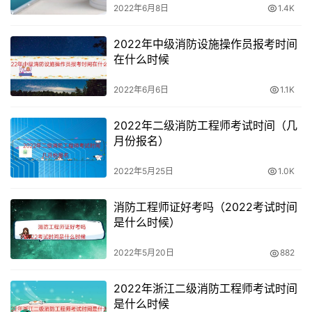
2022年6月8日
1.4K
不可修改。
2022年中级消防设施操作员报考时间
7、特别情况审核：对于在线无法核验以及核验不通过的，
在什么时候
须进行人工核查，报考人员按报名地资格审核部门（机构）
规定办理报考相关事项。
2022年6月6日
1.1K
8、支付考试费用：通过资格核验后，报考人员可按报名地
2022年二级消防工程师考试时间（几
考试组织机构规定的缴费方式，到指定地点现场缴费或通过
月份报名）
网上支付平台进行支付，费用支付完成后报名工作结束。
2022年5月25日
1.0K
2022年考取消防证的条件
消防工程师证好考吗（2022考试时间
是什么时候）
凡中华人民共和国公民，遵守国家法律、法规，恪守职业道
德，并符合一级注册消防工程师资格考试报名条件之一的，
2022年5月20日
882
均可申请参加一级注册消防工程师资格考试。
2022年浙江二级消防工程师考试时间
1、取得消防工程专业大学专科学历，工作满6年，其中从事
是什么时候