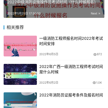
2022中级消防设施操作员考试时间（什么时候报名）
自动调用用户注册信息，填报的信息项中带“*”的为必录
项，填写完成后，输入验证码，“保存”按钮。网上报名系统
2022年5月25日 17:30:52
Next
将对考生所学专业及年限等报考条件进行在线核验，并根据
不同的情况提示报考人员进行相应的操作。
相关推荐
5、签署《报考承诺书》：报考人员填报相关信息后，系统
一级消防工程师报名时间2022年考试
生成《专业技术人员资格考试报名证明事项告知承诺制报考
时间安排
承诺书》（电子文本），报考人员由本人签署（提交）承诺
2022年6月5日
872
书，不允许代为承诺。
2022年广西一级消防工程师考试时间
6、报名信息确认：报考人员“报名信息确认”，表示报考人
是什么时候
员确认提交的报名信息完整准确。报名信息一经确认后，报
考人员将无法再次修改报名信息，报考人员应认真仔细检查
2022年6月2日
1.0K
录入的信息。
2022年消防员证报考条件及报名时间
注意：报名期间，报考人员在未确认报名信息前，可以考试
状态流程中的“信息维护”对报名信息进行修改。信息确认后