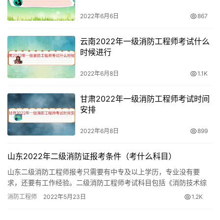
消防安全技术工作满4年；或者取得消防工程相关专业大学
2022年6月6日
867
专科学历，工作满7年，其中从事消防安全技术工作满5
年。
云南2022年一级消防工程师考试什么
时候进行
2、取得消防工程专业大学本科学历或者学位，工作满4
年，其中从事消防安全技术工作满3年；或者取得消防工程
2022年6月8日
1.1K
相关专业大学本科学历，工作满5年，其中从事消防安全技
术工作满4年。
甘肃2022年一级消防工程师考试时间
安排
3、取得含消防工程专业在内的双学士学位或者研究生班毕
2022年6月8日
899
业，工作满3年，其中从事消防安全技术工作满2年；或者
取得消防工程相关专业在内的双学士学位或者研究生班毕
山东2022年二级消防证报考条件（考什么科目）
业，工作满4年，其中从事消防安全技术工作满3年。
山东二级消防工程师报考只需要有中专及以上学历，专业没有要
求，还要有工作经验。二级消防工程师考试科目包括《消防技术综
4、取得消防工程专业硕士学历或者学位，工作满2年，其
合能力》、《消防安全案例分析》。 山东2022二级消防工程师报考
消防工程师
2022年5月23日
1.2K
中从事消防安全技术工作满1年；或者取得消防工程相关专
条…
业硕士学历或者学位，工作满3年，其中从事消防安全技术