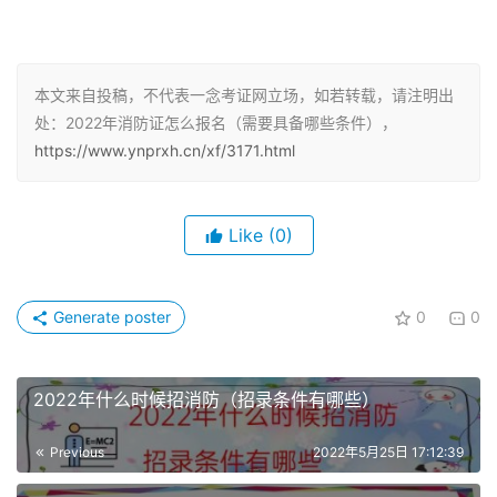
误，可以重新修改一次！
2、选择考试、报名地：登录网上报名系统，选择所报的专
本文来自投稿，不代表一念考证网立场，如若转载，请注明出
业技术人员资格考试名称，进入网上报名界面。选择省
处：2022年消防证怎么报名（需要具备哪些条件），
（市）后，提示栏中将显示报考人员姓名、报考考试名称、
https://www.ynprxh.cn/xf/3171.html
报考地区、缴费方式和咨询。
3、阅读《告知书》和《报考须知》：报考人员阅读《专业
Like
(0)
技术人员资格考试报名证明事项告知承诺制告知书》和《报
考须知》，“已阅读并知晓”后进入报考信息录入界面。
Generate poster
0
0
4、录入、检查并保存报名信息：报考人员依次选择考试所
在地（市）、核查点、报考级别和报考专业，系统显示所报
级别和专业对应的科目名称，前面带“√”标识的代表已选择
2022年什么时候招消防（招录条件有哪些）
的报考科目（成绩有效期为一年的无需手工选择）。
Previous
2022年5月25日 17:12:39
报考人员在填报信息时，姓名、身份证号、学历及学位信息