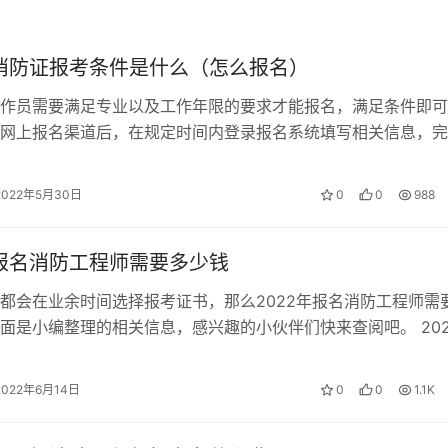
试的人数也极少，正是由于市场的稀缺性，所以未来如果对消防
工程师肯定是最有利的。
年消防证报考条件是什么（怎么报名）
防工程师等高端人才，都开放了积分落户以及各种福利政策，如
作员需要满足专业以及工作年限的要求才能报名，满足条件即可
证书就可以直接落户，而在北京也有加分政策，在广州和珠海等
网上报名渠道后，在规定时间内登录报名系统填写相关信息，完
消防设施操作员需要满足的条件 初级…
2022年5月30日
0
0
988
年报名消防工程师需要多少钱
都会在业余时间选择报考证书，那么2022年报名消防工程师需
面是小编整理的相关信息，感兴趣的小伙伴们快来查阅吧。 202
工程师的费用 消防工程师的…
2022年6月14日
0
0
1.1K