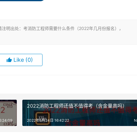
全技术工作满4年。
究生班毕业，工作满3年，其中从事消防安全技术工作满2年;或
生班毕业，工作满4年，其中从事消防安全技术工作满3年。
注明出处：考消防工程师需要什么条件（2022年几月份报名），
2年，其中从事消防安全技术工作满1年;或者取得消防工程相关
全技术工作满2年。
Like
(0)
防安全技术工作满1年;或者取得消防工程相关专业博士学历或者
作年限和从事消防安全技术工作年限相应增加1年。
2022消防工程师还值不值得考（含金量高吗）
做消防施工员、消防项目经理、消防工程预算员、资料员、业务
:24:09
2022年5月24日 16:42:22
N
，找工作容易且没有就业压力。