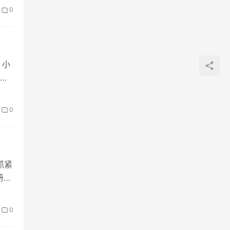
0
，小
0
抓紧
册报
0