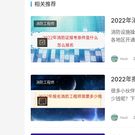
相关推荐
一级消防工程师的考试难度相当高，所以通过考
有更高的资质与人员要求，已经持证的一级消防
2022
消防工程师
其次还可以积分落户大城市很多城市对于注册消
消防设施操
在“海河英才”行动计划上，持有注册消防工程师
各地区开通
更有住房补贴奖励等政策。
报名。 考
musi
2022
消防工程师
很多小伙伴
少钱呢？下
年报名消防
musi