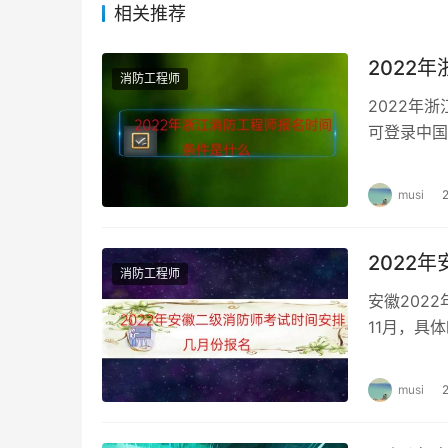
相关推荐
2、完成注册的报考人员，专业技术资格考试服
写报考信息。
2022
消防工程师
3、考生在网上报名系统注册时，网上报名系统
2022年
在线核查，完成相关数据核查后方可继续报名。
可登录中国
消防工程师
4、通过核查的报考人员，在支付平台网上缴纳
musi
服务平台显示结果为准。
2022
消防工程师
安徽202
11月，具
程师多少分
musi