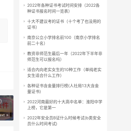
2022年各种证书考试时间安排（2022各
种证书报名时间一览表）
或者
十大不建议考的证书（十个考了也没用的
证书）
南京公立小学排名前100（南京小学排名
关专
前二十名）
教资非师范生最后一年（2022年下半年非
师范生可以报名吗）
者学
适合内向老实女生的10种工作（单纯老实
女生适合什么工作）
各种证书含金量排行榜(人社局13大含金
量证书)
考）
2022河南最好的十大高中名单：淮阳中学
上榜，它是第一
册
ext
2022年安全员B证什么时候考试(b类安全
员什么时间考试)