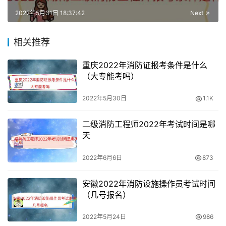
行为。开始考试5分钟后，不得入场；开始考试2小时内，
2022年5月31日 18:37:42
Next
不得退场。
相关推荐
考试还是要诚信对待，千万不要有的心态。如果被抓到考
试，将按照《专业技术人员资格考试违纪违规行为处理规
重庆2022年消防证报考条件是什么
定》（人社部令第31号）处理。
（大专能考吗）
以上是2022天津一级消防工程师考试时间的相关信息，想
2022年5月30日
1.1K
了解更多一级消防工程师考试资讯，请持续关注一念网，会
持续为您更新相关文章。
二级消防工程师2022年考试时间是哪
天
2022年6月6日
873
安徽2022年消防设施操作员考试时间
（几号报名）
2022年5月24日
986