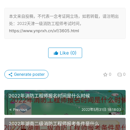
下午14:00—16:30 消防安全技术综合能力（客观题）
本文来自投稿，不代表一念考证网立场，如若转载，请注明出
11月6日
处：2022天津一级消防工程师考试时间，
https://www.ynprxh.cn/xf/3605.html
上午9:00—12:00 消防安全案例分析（客观题+主观题）
一级注册消防工程师资格考试《消防安全技术实务》、《消
Like
(0)
防安全技术综合能力》和《消防安全案例分析》3个科目的
合格标准均为72分（试卷满分均为120分）。
Generate poster
0
0
一级消防工程师考试注意事项
应试人员应携带人事考试网打印的准考证和法定有效身份证
2022年消防工程师报名时间是什么时候
原件（与报名时一致）进入考场。按准考证上相对应的考场
号、座位号入座，并在试卷、答题卡规定处填写相对应的准
Previous
2022年5月31日 18:18:03
考证号、姓名、工作单位。未在规定座位参加考试，或者未
2022年湖南二级消防工程师报考条件是什么
经考试工作人员允许擅自离开座位或者考场属考试违纪违规