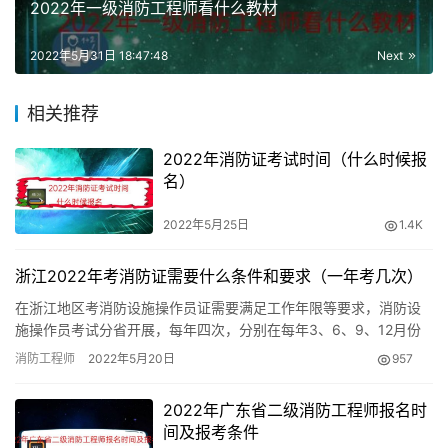
2022年一级消防工程师看什么教材
《消防安全案例分析》科目的考试时间为3小时。
《消防技术综合能力》
2022年5月31日 18:47:48
科目的考试题型为客观题。有50个
Next
单项选择题，每题1分；15个多项选择题，每题2分；5个简
相关推荐
答题，每题4分。考试时间为2.5小时。
2022年消防证考试时间（什么时候报
《消防安全案例分析》
科目的考试题型为主观题，主观题为
名）
综合案例分析题。考试时间为3小时。
2022年5月25日
1.4K
二级消防工程师考试成绩2年为一个周期的滚动管理办法，
在连续的2个考试年度内参加应试科目的考试并合格，方可
浙江2022年考消防证需要什么条件和要求（一年考几次）
取得二级注册消防工程师资格证书。
在浙江地区考消防设施操作员证需要满足工作年限等要求，消防设
施操作员考试分省开展，每年四次，分别在每年3、6、9、12月份
的中下旬。 浙江消防设施操作员报名条件 中级消防设施操作员（…
消防工程师
2022年5月20日
957
2022年广东省二级消防工程师报名时
间及报考条件