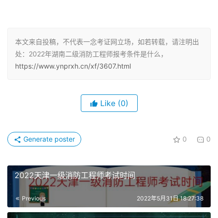
（2）取得消防工程专业大学专科学历，从事消防安全技术
工作满2年;或者取得消防工程相关专业大学专科学历，从事
本文来自投稿，不代表一念考证网立场，如若转载，请注明出
消防安全技术工作满3年。
处：2022年湖南二级消防工程师报考条件是什么，
https://www.ynprxh.cn/xf/3607.html
（3）取得消防工程专业大学本科学历或者学位，从事消防
安全技术工作满1年;或者取得消防工程相关专业大学本科学
历或者学位，从事消防安全技术工作满2年。
Like
(0)
（4）取得其他专业相应学历或者学位的人员，其从事消防
安全技术工作年限相应增加1年。
Generate poster
0
0
湖南二级消防工程师考试科目
2022天津一级消防工程师考试时间
二级消防工程师考试科目包括《消防技术综合能力》、《消
防安全案例分析》两个考试科目，考试分2个半天进行。
Previous
2022年5月31日 18:27:38
《消防安全技术综合能力》科目的考试时间为2.5小时，