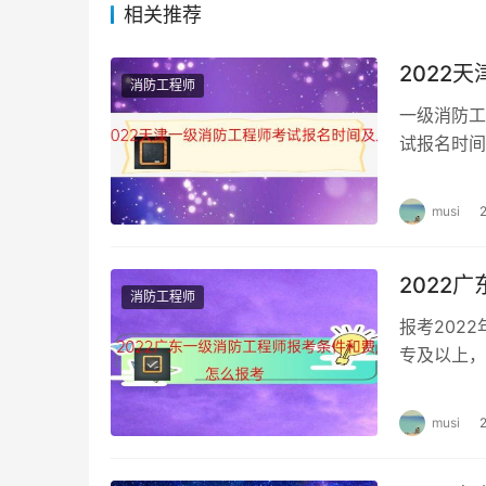
相关推荐
根据考试行情分析北京二级消防工程师两门课满分
体以考试当年机构官方通知为准。
2022
消防工程师
一级消防工
试报名时间
师报名入口
musi
2022
消防工程师
报考202
专及以上，
人每科60
musi