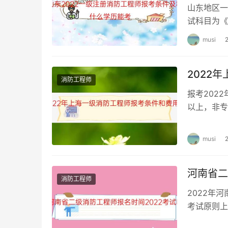
山东地区一
试科目为《
例分析》。
musi
2022
消防工程师
报考202
以上，非专
上海一级消
musi
河南省二
消防工程师
2022年
考试原则上
厅、自治区