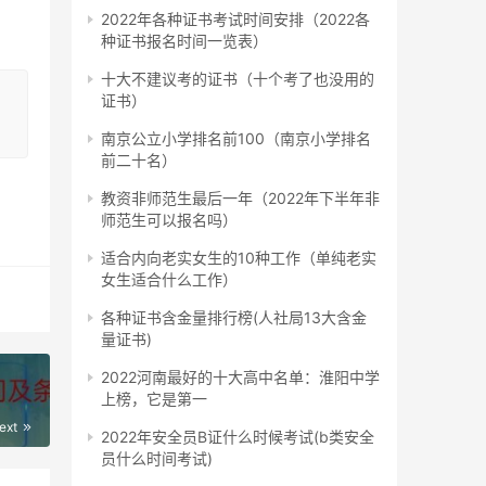
2022年各种证书考试时间安排（2022各
种证书报名时间一览表）
，从
十大不建议考的证书（十个考了也没用的
证书）
南京公立小学排名前100（南京小学排名
本科
前二十名）
教资非师范生最后一年（2022年下半年非
师范生可以报名吗）
适合内向老实女生的10种工作（单纯老实
女生适合什么工作）
各种证书含金量排行榜(人社局13大含金
量证书)
析》
2022河南最好的十大高中名单：淮阳中学
上榜，它是第一
分；
ext
2022年安全员B证什么时候考试(b类安全
员什么时间考试)