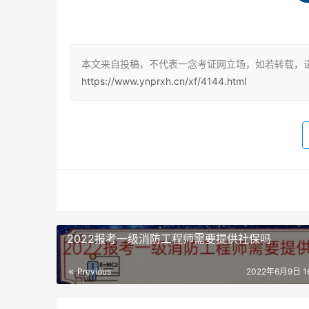
一、学习能力很强的人，可以选择一年备考三门
可以一年备考三门这种人对于重点的把握、难点
本文来自投稿，不代表一念考证网立场，如若转载，请
二、学习能力一般但是时间充足的人，可以选择
https://www.ynprxh.cn/xf/4144.html
两门你学好了，第二年备考案例分析也就简单多
三、上班实在太忙，学习能力相对比较差的人，
是不做重点备考，因为毕竟成绩只能保留三年。
一级消防工程师就业前景
随着近几年国家各项消防新政的陆续出台，国家
2022报考一级消防工程师需要提供社保吗
位，消防重点单位，消防安装、维保检测单位必
注册消防工程师从业资格人员，并且对具体人数
Previous
2022年6月9日 16
消防工程师必然拥有发展前景。