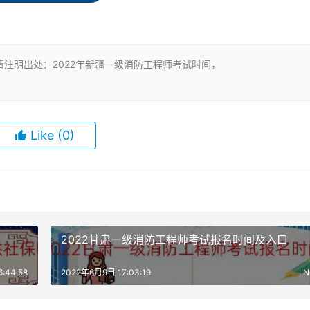
。如果你时间充足，或者你是老师，本身学习能力就很强的人，
的理解更轻松，一次通过岂不快哉。
注明出处：2022年新疆一级消防工程师考试时间，
先备考两门，也就是消防安全技术实务、消防安全技术综合能力
了。
可以选择先备考一门——技术实务，但是建议其他两门也要学，
Like
(0)
对消防行业的人才储备需求也提出了诸多新的要求，消防相关从
2022甘肃一级消防工程师考试报名时间及入口
须具备相应条件才可以继续升级资质，最主要的一点就是要必须
有明确要求，这就大大推进了注册消防工程师的取证数量需求，
:44:58
2022年6月9日 17:03:19
N