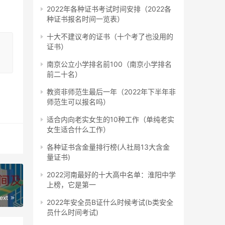
2022年各种证书考试时间安排（2022各
种证书报名时间一览表）
完全
十大不建议考的证书（十个考了也没用的
证书）
，这
南京公立小学排名前100（南京小学排名
前二十名）
教资非师范生最后一年（2022年下半年非
不过
师范生可以报名吗）
适合内向老实女生的10种工作（单纯老实
女生适合什么工作）
各种证书含金量排行榜(人社局13大含金
量证书)
业单
2022河南最好的十大高中名单：淮阳中学
具备
上榜，它是第一
一级
ext
2022年安全员B证什么时候考试(b类安全
员什么时间考试)