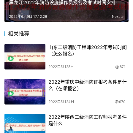
黑龙江2022年消防设施操作员报名及考试时间安排
息进行在线核验，提交注册信息24小时后可登陆网上报名
系统报名查询核验结果，如有未完成核验的项目，选择考试
2022年6月9日 17:12:26
Next
报名时会有相应的提示信息，须待核验完成后方可报名。未
进行身份、学历、学位核验的考生无法选择考试进行报名。
相关推荐
山东二级消防工程师2022年考试时间
（怎么报名）
2022年5月28日
871
2022年重庆中级消防证报考条件是什
么（在哪报名）
2022年5月24日
970
2022年陕西二级消防工程师报考条件
是什么