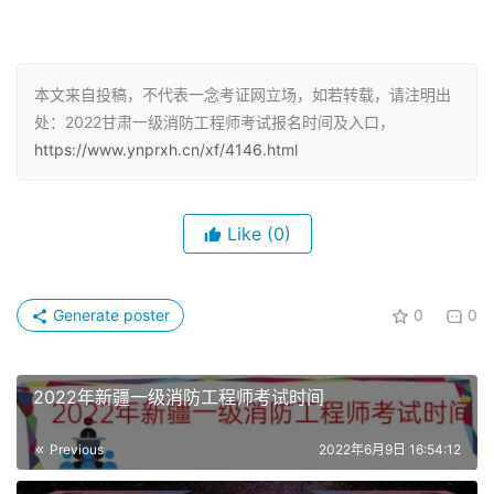
报名采取全国统一网上报名方式。凡符合考试条件的，请登
录全国专业技术人员资格考试服务平台网站
本文来自投稿，不代表一念考证网立场，如若转载，请注明出
(http://zg.cpta.com.cn)进行报名。
处：2022甘肃一级消防工程师考试报名时间及入口，
https://www.ynprxh.cn/xf/4146.html
一级消防工程师考生注册注册须知
首次使用该平台的报考人员必须进行注册方可进行报名。已
Like
(0)
在该平台注册过的报考人员报名时无需重新注册。新报考人
员在进行网上报名之前，需要注册用户基本信息：用户名，
密码、真实姓名、证件类型(身份证、军官证、护照等)、证
Generate poster
0
0
件号码、照片、邮箱、(用户名，密码及相关信息要牢记，
可随时登录查看信息)。注册成功后方可进行报名操作。
2022年新疆一级消防工程师考试时间
实行告知承诺制后，首次报考人员应在报名前完成用户注
册，已注册的报考人员不需要重新注册，但须补充完善相关
Previous
2022年6月9日 16:54:12
注册信息。网上报名系统将对身份信息、学历学位等注册信