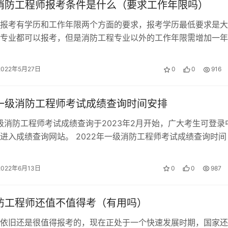
出最好，假如没把握，就要采用排除法，即要从排除最明显的错
年消防工程师报考条件是什么（要求工作年限吗）
，逐一否定，最终选定正确答案。
报考有学历和工作年限两个方面的要求，报考学历最低要求是大
专业都可以报考，但是消防工程专业以外的工作年限需增加一年
根据考生学历及专业情况有所不同。 …
2022年5月27日
0
0
916
年一级消防工程师考试成绩查询时间安排
一级消防工程师考试成绩查询于2023年2月开始，广大考生可登录
进入成绩查询网站。 2022年一级消防工程师考试成绩查询时间
消防工程师考试成绩查…
2022年6月13日
0
0
987
消防工程师还值不值得考（有用吗）
依旧还是很值得报考的，现在正处于一个快速发展时期，国家还