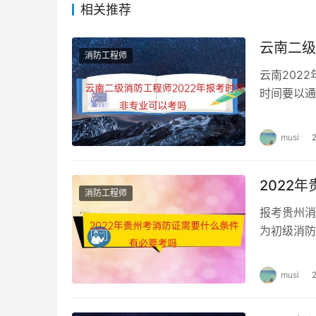
相关推荐
时间表，这样可以避免复习时选择困难症的同学
第三，把总复习时间向各阶段、各部分详细分配
云南二级
消防工程师
云南202
消防工程师考试答题注意事项
时间要以通
级消防工程
首先，要仔细审题。不仔细审题，容易答错、答
些形式上类似以前曾经做过的题目，要特别注意
musi
其次，答题顺序。答题的程序有两种：一是根据
2022
道一道地往下答，如果遇到难题或一时答不出来
消防工程师
后，都要认真检查，逐一复核，查漏补缺，检查
报考贵州消
点突出、书写规范。
为初级消防
施操作技师
最后，应对所有答题反复核查。对于那些没有把
musi
有题目，不留空白题。另外，不同类型的题，要