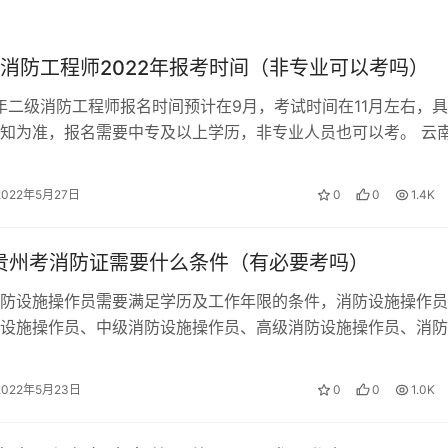
浪费时间，实现高效复习。
。这一点的意义同上点，计划越详实，执行起来越高效。
消防工程师2022年报考时间（非专业可以考吗）
2年二级消防工程师报名时间预计在9月，考试时间在11月左右，
知为准，报名需要中专及以上学历，非专业人员也可以考。 云
师证报名条件 （一）取得消…
偏。审题时不能粗枝大叶，不能想当然，也不能操之过急，特别
。
2022年5月27日
0
0
1.4K
答题的时间分配，采用先易后难的程序;二是按照试卷编排的程序
年贵州考消防证需要什么条件（有必要考吗）
的题目，先跳过去。不管采用哪一种答题程序，在做完全部试题
时最好重新审题，防止误答和漏答。答题要完整准确、条理清楚
防设施操作员需要满足学历及工作年限的条件，消防设施操作员
设施操作员、中级消防设施操作员、高级消防设施操作员、消防
、消防设施操作高级技师，满足对应的…
握的答题，应着重以宏观角度去阐释。做到自圆其说，并尽量做
2022年5月23日
0
0
1.0K
用不同的答题方法。