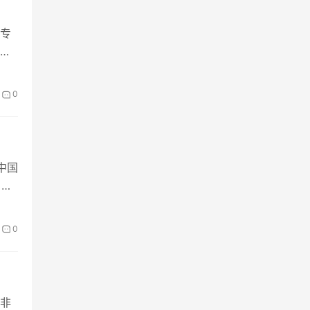
误开
专
。
0
中国
 根
0
非