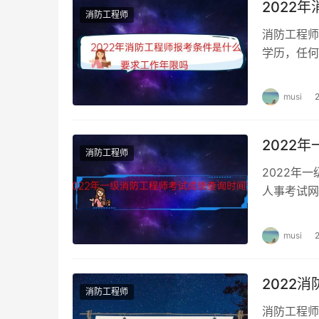
选择题：在答题时，如果能瞬时准确地把答案找
2022
消防工程师
始，把接近正确答案的备选项留下，再分析比较
消防工程师
学历，任何
工作年限则
musi
2022
消防工程师
2022年
人事考试网
据历年一级
musi
2022
消防工程师
消防工程师