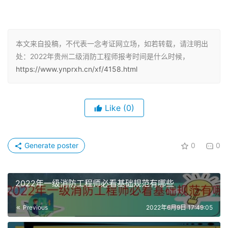
（二）取得消防工程专业大学专科学历，从事消防安全技术
工作满2年；或者取得消防工程相关专业大学专科学历，从
本文来自投稿，不代表一念考证网立场，如若转载，请注明出
事消防安全技术工作满3年。
处：2022年贵州二级消防工程师报考时间是什么时候，
https://www.ynprxh.cn/xf/4158.html
（三）取得消防工程专业大学本科学历或者学位，从事消防
安全技术工作满1年；或者取得消防工程相关专业大学本科
学历或者学位，从事消防安全技术工作满2年。
Like
(0)
（四）取得其他专业相应学历或者学位的人员，其从事消防
安全技术工作年限相应增加1年。
Generate poster
0
0
二级消防工程师值得考吗
2022年一级消防工程师必看基础规范有哪些
目前国家规定，在每一个单位，按照单位的人数会组织暖通
空调的安装，那么就需要配备一定人数的注册消防工程师，
Previous
2022年6月9日 17:49:05
才能够进行施工，因此目前对于手上有注册消防工程师的人