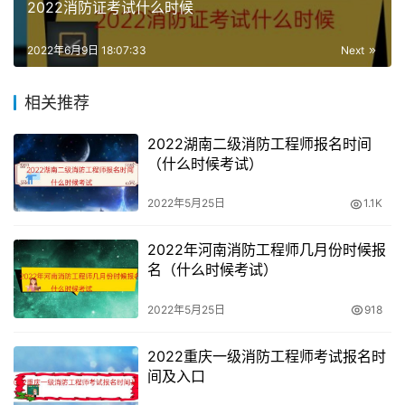
2022消防证考试什么时候
员而言，无疑不仅能是在专业技术上有非常不错的表现，而
且在公司待遇以及岗位的级别上也是更不错的。
2022年6月9日 18:07:33
Next
到目前为止，我国消防专业技术人员大概在二十万左右。根
相关推荐
据公安部有关较新资讯显示，在未来的三到五年的时间里
面，我国将需要近五十万左右注册消防工程师，但是实际从
2022湖南二级消防工程师报名时间
业人员与市场需求相差比较远，前景也是不错的。
（什么时候考试）
二级消防工程师可以从事的工作有除100米（含）以上公共
2022年5月25日
1.1K
建筑、大型的人员密集场所、大型的危险化学品单位外的火
灾高危单位消防安全评估；除250米（含）以上高层公共建
2022年河南消防工程师几月份时候报
名（什么时候考试）
筑、大型的危险化学品单位外的消防安全管理。
2022年5月25日
918
2022重庆一级消防工程师考试报名时
间及入口