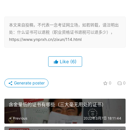
按照要求填写下一步，完成后点击确认即可。
值得注意的是，铁铁们在2020年领取的各种证书也可以参
本文来自投稿，不代表一念考证网立场，如若转载，请注明出
与退税，如果你购买了商业健康险或者是参与了公益捐赠也
处：什么证书可以退税（职业资格证书退税可以退多少），
可以申报退税。
https://www.ynprxh.cn/zixun/114.html
有些人可以退税，有些人需要补税，这些都不要慌，可以点
下大病医疗，只要是不进医保的病，都可以申请退税哟～
Like
(6)
另外，如果合并补税过多，可以分开试试！
Generate poster
0
0
申请之后多久可以补下来？
含金量低的证书有哪些（三大毫无用处的证书）
不同地区时间不同，但大多数都在十天左右。
Previous
2022年3月7日 18:11:44
一年有两个证只能退税一个吗？