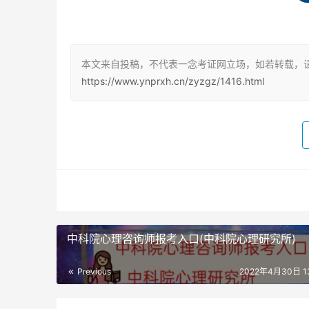
国培网)和心理卫生协会。现在市场上考得最多
中科院研究所报名网站
本文来自投稿，不代表一念考证网立场，如若转载，请
心理咨询师考试，举办单位不一样，考试时间也
https://www.ynprxh.cn/zyzgz/1416.html
中科院了，现在社会上各类培训机构也建议报考
大三及以上在读生均可报考，或者有心理学、医
一项就可以。
毕业证书
中科院的心理咨询师考试，一般是由中科院对接
法报名，符合了上面的学历资历条件，只是达到
勤记录，认可你真实地学习了，并且作业成绩7
中科院心理咨询师报考入口(中科院心理研究所)
试，通过后发证到机构，领取。一般考试报名费用是
费用一般是3000-5000元，地区不一样，费
Previous
2022年4月30日 13
不同。