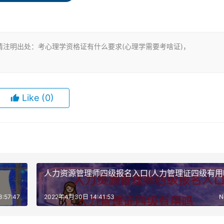
的就是中科院心理研究所，目前也是最权威的心理咨询师认证单位
注明出处：考心理学资格证有什么要求(心理学需要考啥证)，
不一样，社会上的认可度、含金量也会有不同。
认可度最高的肯
的是这个单位发的证书。现在报考条件很宽松，大专学历即可，
学、教育学初级职称也可以报考。报考条件非常宽松，只要符合
Like
(0)
的培训机构代报名，因为有系统地安排培训。
尤其要注意的是个
了门槛，但是报名的时候必须接受了系统对应的培训，出具了培
0分以上，才能报考。所以步骤是先去指定机构上课，机构报名，
人力资源管理师四级报名入口(人力管理证四级有用
400元（技术服务费300元，考务管理费100元），而培训机
用也不一样，没有统一标准。机构安排的选修课和必修课安排也是各
:57:47
2022年4月30日 14:41:53
N