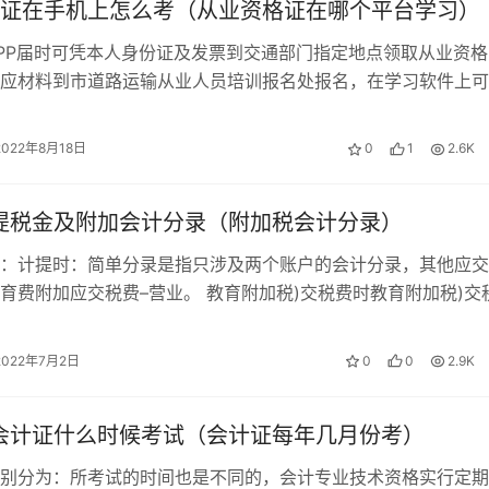
证在手机上怎么考（从业资格证在哪个平台学习）
）
PP届时可凭本人身份证及发票到交通部门指定地点领取从业资格
谢谢）
应材料到市道路运输从业人员培训报名处报名，在学习软件上可
学习培训并考试合格。 这样从业资格…
2022年8月18日
0
1
2.6K
计提税金及附加会计分录（附加税会计分录）
：计提时：简单分录是指只涉及两个账户的会计分录，其他应交
育费附加应交税费–营业。 教育附加税)交税费时教育附加税)交
业税（1000…
2022年7月2日
0
0
2.9K
年会计证什么时候考试（会计证每年几月份考）
别分为：所考试的时间也是不同的，会计专业技术资格实行定期