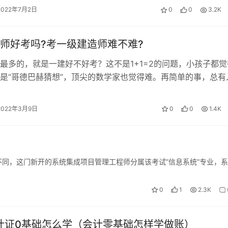
2022年7月2日
0
0
3.2K
师好考吗?考一级建造师难不难?
最多的，就是一建好不好考？这不是1+1=2的问题，小孩子都觉
是“哥德巴赫猜想”，顶尖的数学家也觉得难。再简单的事，总有
难的事，总有人做的成。 一级…
2022年3月9日
0
0
1.4K
同，这门新开的系统集成项目管理工程师分属该考试”信息系统”专业，
0
1
2.3K
会计证0基础怎么学（会计零基础怎样学做账）