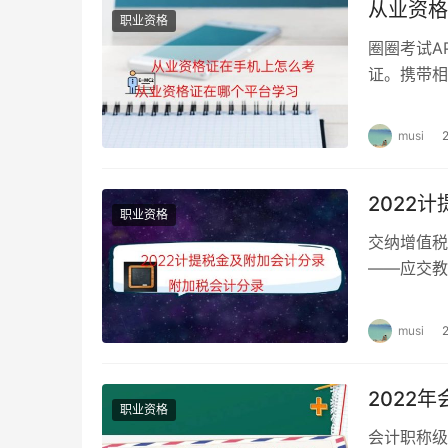
从业资格
（文中图片，均来自网络，如有侵权，联系删除
职业资格
圈圈考试A
（本文原创，码字不易，请多关注，多多点赞，
证。携带相
打印。参加
musi
2022
职业资格
交纳增值税
——应交教
应交税费-营
musi
2022
职业资格
会计职称级