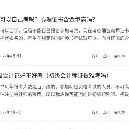
可以自己考吗？心理证书含金量高吗？
份，就近安排临近日期考试，题型全部是客观题。
300道选择题，
泛，有心理学概论等基础理论还有实操技能比如咨询技巧、评估方
可以自学，但是不能自己报名参加考试，现在考心理咨询师证书
较好拿证的，现在考这个证，大多是兴趣或者想更多地了解自己
构代报名的，考生在规定时间内参加考试就可以。而且证书的含
越来越多的人考这方面的证书！ 一．…
2022年4月2日
0
0
1.7K
现在只有国家认可的机构给你证明，你通过了心理咨询师，考试
初级会计证好不好考（初级会计师证很难考吗）
资格证书，但是2017年取消了，现在考的证书只能证明你具备
书每年报考人数是百万级的，参加初级资格考试的人员，不可高
这个证书去就业是不现实的，它只是一个辅佐证明，大多数教育
估注册会计师的难度。所以我想你可能问的是初级职称吧。初级
升，普通行业考这个证书的作用不大。但是长久来看，心理学会
考的。 初级会计职称就成为了会计类…
可以学习试试。
2022年7月7日
0
0
1.2K