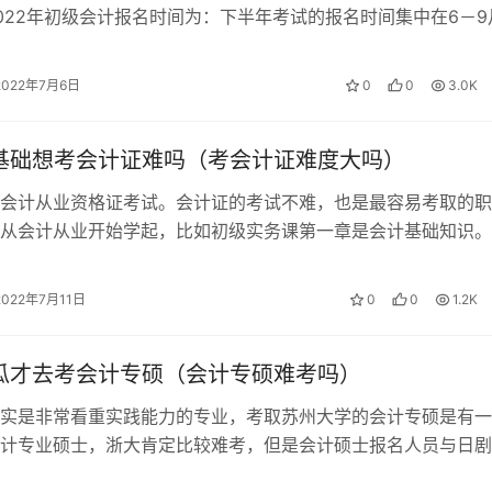
022年初级会计报名时间为：下半年考试的报名时间集中在6－9
会计职称考试一年只举行一次，2…
2022年7月6日
0
0
3.0K
零基础想考会计证难吗（考会计证难度大吗）
会计从业资格证考试。会计证的考试不难，也是最容易考取的职
从会计从业开始学起，比如初级实务课第一章是会计基础知识。
从业资格考试成绩单原件；基本上出问题…
2022年7月11日
0
0
1.2K
傻瓜才去考会计专硕（会计专硕难考吗）
实是非常看重实践能力的专业，考取苏州大学的会计专硕是有一
计专业硕士，浙大肯定比较难考，但是会计硕士报名人员与日剧
专硕的数学题目不考大学的高数，金融专…