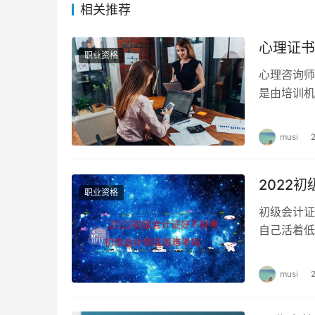
相关推荐
心理咨询师报名流程
心理证书
心理咨询师考试一年2次，分别是5月份和11月
职业资格
单选250个，多选50个。但是涵盖的内容很广
心理咨询师
等，考试不难，教材资料多学习多记忆，还是比
是由培训机
解他人。或者是工作需要，单位组织考试。
量也很高，
musi
心理咨询师考试内容和题型
现在心理咨询师证书没有二级、三级的区分了，
2022
职业资格
格。
以前的二级三级心理咨询师资格证是社会从业
初级会计证
心理咨询的能力，具有从事该行业的能力。单靠
自己活着低
律师、警察学习心理学，用来辅助工作、帮助晋
计证还是好
更多人的重视，如果有兴趣爱好和闲暇时间，也
musi
人性心理学书籍