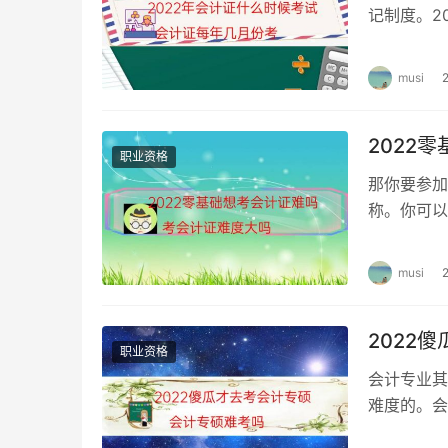
记制度。2
份。 初级
musi
2022
职业资格
那你要参加
称。你可以
（2）会计
musi
2022
职业资格
会计专业其
难度的。会
增。 因为