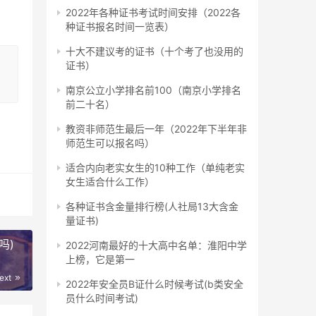
。
2022年各种证书考试时间安排（2022各
种证书报名时间一览表）
十大不建议考的证书（十个考了也没用的
证书）
定是
包括
南京公立小学排名前100（南京小学排名
前二十名）
其中
教资非师范生最后一年（2022年下半年非
师范生可以报名吗）
适合内向老实女生的10种工作（单纯老实
女生适合什么工作）
人无
各种证书含金量排行榜(人社局13大含金
训考
量证书)
考
吗)
2022河南最好的十大高中名单：淮阳中学
构
上榜，它是第一
有
ext
2022年安全员B证什么时候考试(b类安全
员什么时间考试)