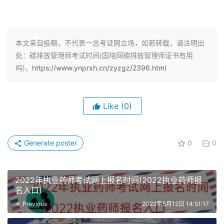
碳排放管理师考试怎么报名
碳排放管理师是需要通过机构报名，想要报名的考生一定要
本文来自投稿，不代表一念考证网立场，如若转载，请注明出
提前做好准备，选择一个靠谱的机构报名。
处：碳排放管理师考试时间(国培网碳排放管理师证书有用
吗)，
https://www.ynprxh.cn/zyzgz/2396.html
报考碳排放管理师的考生需准备以下材料：本人电子相片；
本人身份证正反两面复印件；本人学历证；填写碳排放管理
师培训报名表1份；准备好以上资料传给报名单位相关招生
Like
(0)
老师；同时缴纳相关报名费用即可。
通过考试即可获得证书，证书是国家认可的，并且证书一经
Generate poster
0
0
考取终身有效，并且可以在全国范围内使用，由此可见证书
含金量还是比较高的。
2022年执业药师考试网上报名时间(2022执业药师报
名入口)
碳排放管理师是怎么考试的
Previous
2022年5月12日 14:51:17
考试是采取线上考试