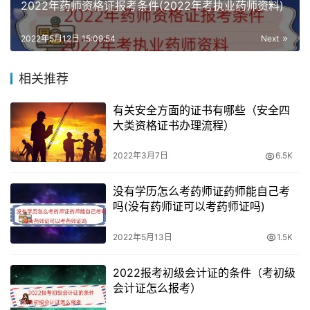
2022年药师资格证报考条件(2022年考执业药师资料)
碳排放管理师专业技术人员考试采取线上机考形式，其中碳
2022年5月12日 15:09:54
Next
排放管理师考试内容包含《碳排放理论》和《碳排放管理实
务》两部分。综合为一张进行考试，由单项选择题、多项选
相关推荐
择题、判断题和简答题组成，为150分，90分以上视为考试
合格，最终成绩换算为百分制。
有关安全方面的证书有哪些（安全四
大类资格证书办理流程）
考试时间在每年的3月、6月、9月、12月第三周周末进行考
试，考试全程人脸识别，考试电脑需要配备摄像头。
2022年3月7日
6.5K
没有学历怎么考药师证药师能自己考
吗(没有药师证可以考药师证吗)
2022年5月13日
1.5K
2022报考初级会计证的条件（考初级
会计证怎么报考）