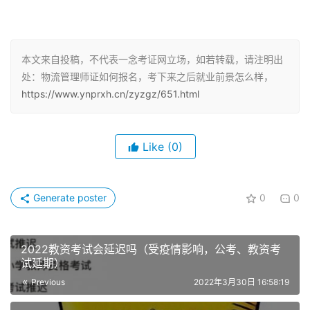
物流、物流信息与网络安全、电子商务概述、物流业大数
据、数字化运营管理、采购项目管理、交通管理、仓储管
理、国际物流、国际贸易理论和实践，物流业现代化，物流
本文来自投稿，不代表一念考证网立场，如若转载，请注明出
业国际化。
处：物流管理师证如何报名，考下来之后就业前景怎么样，
https://www.ynprxh.cn/zyzgz/651.html
培养德、智、体全面发展、创新精神、高尚的职业操守、爱
岗精神、精通经营经济、后勤管理基础知识，熟悉现代管理
科学的理论、方法和技术手段，了解国际物流管理的惯例，
Like
(0)
有较强的实际操作能力，能胜任区域物流管理、物流企业管
理及企业物流管理。
Generate poster
0
0
物流业并非快递，而是一种有效率、低成本地在出口与销售
地点之间传递商品或服务的过程。后勤流程包括：装卸、存
2022教资考试会延迟吗（受疫情影响，公考、教资考
储、运输、包装、信息处理、流通加工、配送等。送到门的
试延期）
人只负责过程中的几个环节。它们也需要专业人员收集物流
Previous
2022年3月30日 16:58:19
中的数据，并对其进行需求分析，从而实现订单信息的快速