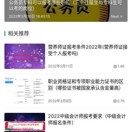
传递，并在物流运行过程中作出正确的决策。现代化物流管
公务员专科可以报考哪些职位（三个往届生与专科生可
以考的岗位）
理专业为物流行业培养复合型专业人才。
2022年3月30日 18:45:15
Next
物流业经理一般要求具备物流管理、生产管理、营销、电子
商务、进出口贸易等本科以上学历，并具备国际商法知识。
相关推荐
我们的物流管理者的就业前景如何？
营养师证报考条件2022年(营养师证接
受个人报考吗)
作为第三利润源的物流产业在中国还处于起步阶段，基础薄
2022年5月11日
1.4K
弱。工作人员的专业水平和正规教育仍然不足。大部分学生
都是具有多年工作经验或者是从其他相关专业转来的。尽管
职业资格证和专项职业能力证书的区
如此，中国物流市场仍保持着2400亿元的规模，年均增长
别（哪些证书被国家承认含金量高）
率达30%。物流业从业人员已被列入中国12个类别的物流人
才，市场稀缺性和含金量较高。对于有兴趣的物流人士来
2022年3月8日
5.7K
说，这无疑是个好消息。
2022中级会计师报考要求（中级会计
师报名条件）