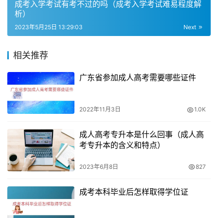
学前教育、金融、计算机等专业，所涵盖的专业还是很多
成考入学考试有考不过的吗（成考入学考试难易程度解
析）
的，而且除了医学有一些限制之外，其他的专业考生都可以
2023年5月25日 13:29:03
Next
选择。
成考大专可以选的专业
相关推荐
成考大专可以选择的专业有人力资源管理、行政管理、物流
广东省参加成人高考需要哪些证件
管理等，这些都是比较实用的专业。成考生需要根据自己的
实际情况进行选择。适合男生就业的一些成考专业有机械设
2022年11月3日
1.0K
计制造及其自动化等。
成人高考专升本是什么回事（成人高
考虑就业前景
考专升本的含义和特点）
在选择成人大专专业时，还需要考虑就业前景。一些热门专
2023年6月8日
827
业如计算机、金融等就业前景较好，但竞争也较为激烈。而
一些小众专业如学前教育、园林设计等就业前景相对较窄，
成考本科毕业后怎样取得学位证
但是如果考生对这些专业有浓厚的兴趣，也可以选择。