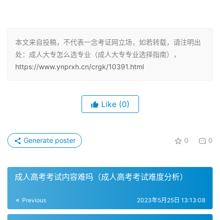
欢与人沟通，可以选择市场营销、商务英语、日语、工商管
理等专业；如果喜欢育人，则可以选择教育学、学前教育
等。
本文来自投稿，不代表一念考证网立场，如若转载，请注明出
处：成人大专怎么选专业（成人大专专业选择指南），
可以报名的专业
https://www.ynprxh.cn/crgk/10391.html
成人大专可以报名的专业有很多，其中包括电子商务、旅游
管理、法律事务和法律等。考生可以根据自己的需求、兴趣
Like
(0)
爱好和职业规划选择合适的专业。报考成人大专可以选择的
专业还有计算机应用技术、土木工程、财务管理、新能源汽
车技术、金融学等。
Generate poster
0
0
考虑兴趣和能力
成人高考考试内容难吗（成人高考考试难度分析）
在选择成人大专专业时，需要考虑自己的兴趣和能力。选择
多个专业需要根据自己的兴趣和职业规划来确定，不要盲目
Previous
2023年5月25日 13:13:08
跟风或追求所谓的热门专业。成人大专可以选择工商管理、