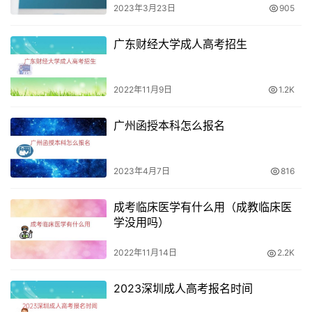
2023年3月23日
905
考虑个人情况
广东财经大学成人高考招生
最后，在选择成人大专专业时，还需要考虑个人的情况。例
如，是否有工作经验、是否有家庭负担等。如果考生已经有
了相关工作经验，可以选择与自己工作相关的专业进行学
2022年11月9日
1.2K
习，这样可以提高自己的职业素质。而如果考生有家庭负
广州函授本科怎么报名
担，可以选择弹性较大的专业进行学习，如网络教育、旅游
管理等。
2023年4月7日
816
成考临床医学有什么用（成教临床医
学没用吗）
2022年11月14日
2.2K
2023深圳成人高考报名时间