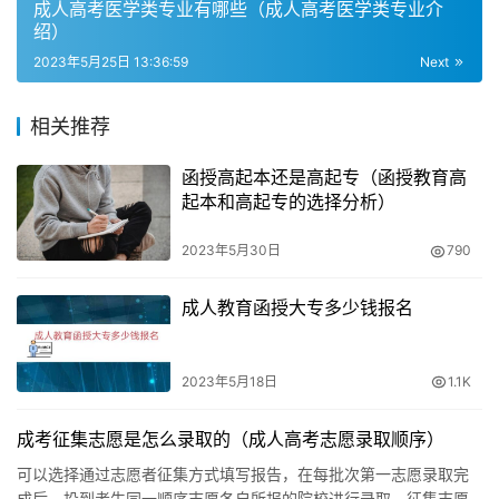
取。只要是考试、考核，就会存在考不过的情况。如果成绩
成人高考医学类专业有哪些（成人高考医学类专业介
绍）
没有达到入学标准，则不会被录取。有一些考生成绩过了省
2023年5月25日 13:36:59
Next
线却还是没有录取，这是因为成考各个院校的招生指标是有
限的。因此，虽然成考入学考试相对容易，但仍然需要认真
相关推荐
备考，争取取得更高的分数。
函授高起本还是高起专（函授教育高
考不过的情况
起本和高起专的选择分析）
成考每年仅有一次入学考试，如果考试分数没有达到录取分
2023年5月30日
790
数线，只能等到第二年重新参加考试。因此，虽然成考入学
考试本身不难，但仍然存在考不过的情况。如果成绩没有达
成人教育函授大专多少钱报名
到入学标准，就不会被录取。因此，考生需要认真备考，把
握好每一次考试机会。
2023年5月18日
1.1K
成考征集志愿是怎么录取的（成人高考志愿录取顺序）
可以选择通过志愿者征集方式填写报告，在每批次第一志愿录取完
成后，投到考生同一顺序志愿各自所报的院校进行录取，征集志愿