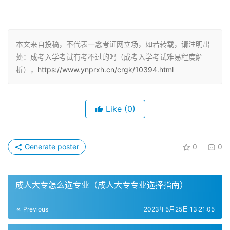
人而言的，所以其整体命题的难度没有高考那么难，考试相
对容易，但是成考的入学考试是全国统考，严肃性不比高考
差。
本文来自投稿，不代表一念考证网立场，如若转载，请注明出
处：成考入学考试有考不过的吗（成考入学考试难易程度解
命题难度
析），
https://www.ynprxh.cn/crgk/10394.html
在考试难易程度方面，成人高考的难度会相对简单一些，但
并不是我们想象的特别简单。如果在考试之前几个月都不复
Like
(0)
习，同样有可能会出现录取不上的情况，即使是成人高考。
成人高考的入学考试难度不是很大，通过率很高，考试科目
只有三门和四门，比高考要简单很多，但是仍需要认真备
Generate poster
0
0
考。
及格分数线
成人大专怎么选专业（成人大专专业选择指南）
成人高考总分为450分，成人高考要参加全国统一的入学考
Previous
2023年5月25日 13:21:05
试。根据往年录取分数线，考生达到150分左右就可以被录