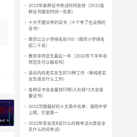
人每
2022年各种证书考试时间安排（2022各
在规
种证书报名时间一览表）
十大不建议考的证书（十个考了也没用的
证书）
力》
南京公立小学排名前100（南京小学排名
前二十名）
教资非师范生最后一年（2022年下半年非
师范生可以报名吗）
元。
适合内向老实女生的10种工作（单纯老实
女生适合什么工作）
各种证书含金量排行榜(人社局13大含金
量证书)
2022河南最好的十大高中名单：淮阳中学
上榜，它是第一
防考
ext
2022年安全员B证什么时候考试(b类安全
据个
员什么时间考试)