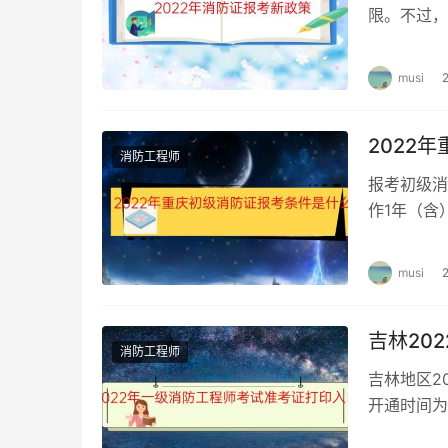
限。不过，
考，考生可
musi
2022
消防工程师
报考初级消
作1年（含
证报考条件
musi
吉林20
消防工程师
吉林地区2
开通时间为
考证打印 