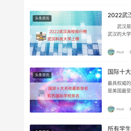
备毕业证、白底2寸电子相片。
2022
希望以上内容对想考取保育师资格证的人有用，
头条资讯
武汉是一
武汉的大学
是武汉的光
musi
国际十大
头条资讯
最具权威的
是美国最受
Rankin
musi
所有学生