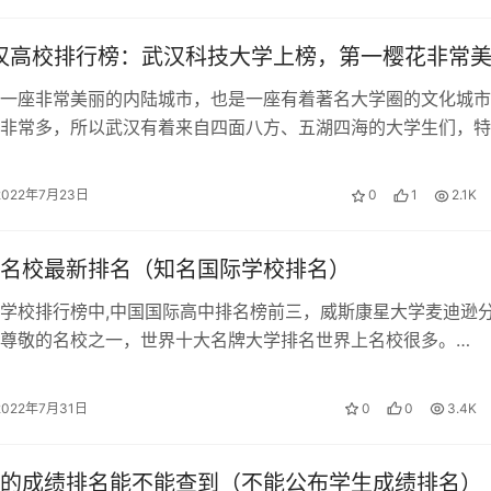
武汉高校排行榜：武汉科技大学上榜，第一樱花非常
有用的话就收藏咯。
座非常美丽的内陆城市，也是一座有着著名大学圈的文化城市
非常多，所以武汉有着来自四面八方、五湖四海的大学生们，特
谷大学圈，几乎是走两步都能碰到大学…
2022年7月23日
0
1
2.1K
名校最新排名（知名国际学校排名）
学校排行榜中,中国国际高中排名榜前三，威斯康星大学麦迪逊
尊敬的名校之一，世界十大名牌大学排名世界上名校很多。
gs)是由英国一家国际教育市场咨询…
2022年7月31日
0
0
3.4K
的成绩排名能不能查到（不能公布学生成绩排名）