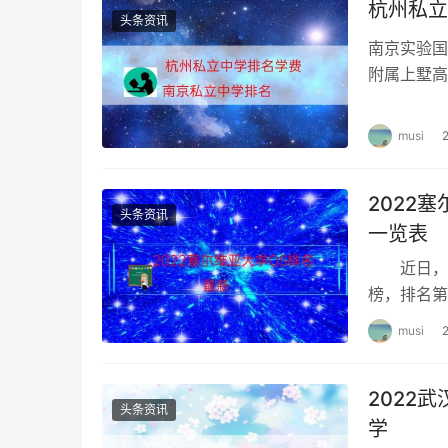
杭州私立
相关专业：
中职相关专业包括护理、中医护理、
头条资讯
南京实验国
理、预防医学、公共卫生管理、人口与家庭发展
附属上墅高
心理咨询、特殊教育、心理健康教育、幼儿发展
排名，20
中医学、妇幼保健医学、教育学。
musi
四、考试形式
理论考试+技能考试。理论考试采用机考进行，考试
2022
头条资讯
笔试进行，考试时间90-120分钟，主要有案例
一览表
格才算鉴定合格，单科成绩可以保留一年。
近日，最新
榜，排名第
五、考试内容
让我们一起
musi
1.理论考试
2022
采用机考形式来考，有单选题、多选题和判断题
头条资讯
学
题库就可以过关。