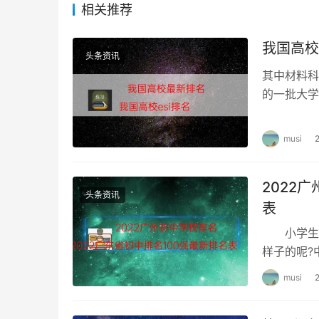
相关推荐
3.三级/高级工
我国高校
头条资讯
（1）取得本职业四级/中级工职业资格证书(技能
其中材料科
的一批大学
（2）取得本职业或相关职业四级/中级工职业资
排名202
（含尚未取得毕业证书的在校应届毕业生）；或
评估论证、以高级技能为培养目标的高等职业学
musi
生）。
2022
（3）具有大专及以上本专业或相关专业毕业证书
头条资讯
表
书）后，累计从事本职业或相关职业工作 2 年（
小学生活
相关职业：
包括婴幼儿发展引导员、幼儿教师、
样子的呢?
健护理师、健康管理师、育婴员、家政服务员等
最新排名，
musi
本专业：
包括学前教育、早期教育；