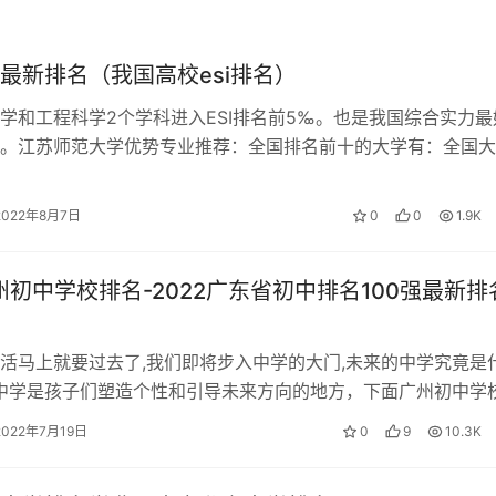
最新排名（我国高校esi排名）
等级证书）后，累计从事本职业或相关职业工作 5 年（含）以上
学和工程科学2个学科进入ESI排名前5‰。也是我国综合实力最
。江苏师范大学优势专业推荐：全国排名前十的大学有：全国大
格证书（技能等级证书），并具有高级技工学校、技师学院毕业
2最新排名是。 上海交通大学一…
取得本职业四级/中级工职业资格证书（技能等级证书），并具有
校本专业或相关专业毕业证书（含尚未取得毕业证书的在校应届
2022年8月7日
0
0
1.9K
广州初中学校排名-2022广东省初中排名100强最新排
，并取得本职业或相关职业四级/中级工职业资格证书（技能等
含）以上。
马上就要过去了,我们即将步入中学的大门,未来的中学究竟是
儿科医师、儿科护士、孤残儿童护理员、母婴保健技术服务人员
中学是孩子们塑造个性和引导未来方向的地方，下面广州初中学
；
主要参考近年中考平均分水平，…
2022年7月19日
0
9
10.3K