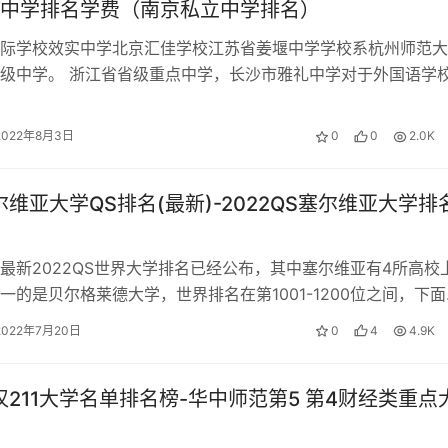
中学排名学费（南京私立中学排名）
家政服务与管理、营养与保健、助产；高职高专相关专业包括：
际学校效实中学北京汇佳学校江苏省姜堰中学学校系杭州师范大
服务、临床医学、中医学、食品营养与卫生、健康管理、医学营
级中学。 浙江省省级重点中学，长沙市雅礼中学对于外国语学
与健康管理；普通高校相关专业包括护理学、基础医学、预防医
14年入选首批浙江省一级普通高中…
2022年8月3日
0
0
2.0K
时间90分钟，100个题目，每题1分，60分合格；技能考试采
塞尔维亚大学QS排名(最新)-2022QS塞尔维亚大学排
分析题、填空题、简答题、视频案例等，100分，60分合格；两科
2022QS世界大学排名已经公布，其中塞尔维亚有4所高校
一的是贝尔格莱德大学，世界排名在第1001-1200位之间，下面
来看看详细的2022Q…
2022年7月20日
0
4
4.9K
武汉211大学名单排名榜-华中师范第5 第4财经类重点
，主要考试内容为保育基础知识，在考试前一般情况下都有题库