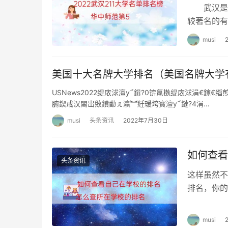
武汉是湖
2.技能考试
较著名的有
力雄厚培养
技能考试目前大部分都是以笔试的形式来进行的
musi
行解答。
美国十大名牌大学排名（美国名牌大学
六、考试准备
USNews2022缇庡浗澶у鍓?0锛氭槸缇庡浗涓€鎵
1.如果你属于相关职业或相关专业的，可以直接找
腑鍥戒汉闄岀敓鐨勫ぇ瀛︼紝瑗垮寳澶у鏈?4涓…
报名费450，除此之外没有其他费用了。报名人
musi
头条资讯
2022年7月30日
进行完，你只需要在网上刷题就可以了，或者找
率。
如何查看
头条资讯
2.如果你不属于相关专业或相关职业的话，你需
这样虽然不
在哪个培训机构报名，你报名后就等待参加培训即
排名，你的
关，参加培训的不用交报名费，国家全额补贴，
己的成绩。
musi
3.报名需要准备身份证复印件、高中及以上学历