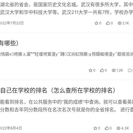
北省的省会，是国家历史文化名城。武汉有很多所大学，其中
武汉大学和华中科技大学等。武汉211大学一共有7所，学校办
无数优秀学子。武汉211大学有…
，主要考试内容为保育基础知识的填空题、案例分析题以及看视
2022年7月22日
0
0
2.1K
有哪些）
€缁煎悎鎬х绔嬪ぇ瀛︼紝瑗垮寳澶у鏄汉浜虹殕鐭ョ殑鍚嶇墝澶у銆傛湁
职业技能认定机构报名，初级报名费270，中级报名费360，高
数达到规定的考试人数后，认定机构就会通知考试，一般一天就
0
0
1.2K
到鉴定机构要到相关的题库，刷他们给的题，可以大大的提高过
自己在学校的排名（怎么查所在学校的排名）
要参加保育员培训，这个你可以咨询当地的人社局，人社局会告
能看到排名，在公共服务中的“我的成绩”中查询。就可以查看英
可，初级培训15天，中级18天，高级21天，一般参加培训的都
分数和去年同分数段所在名次名次号就是你的全省排名。 进行
培训期间的伙食住宿也是由培训机构负责。
你要报的学校各个分数段报考情况…
2022年8月4日
0
0
4.3K
证明或者毕业证、相关职业的需要准备工作证明、相关专业的需