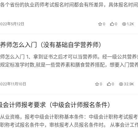
各个省份的执业药师考试报名时间都会有所差异，具体报名时间
试网发布的通知为准。 2022…
视频重在理解，不求记会多少，只求大多数内容都能理解，知道
看到，对理解的内容稍加记忆，对不理解的内容吃透。第3遍把握
2022年5月12日
0
0
1.2K
系上下文，弄清楚这个知识点在哪一章解决什么问题。第4遍快速
进一步加深对教材的整体把握。第5遍查缺补漏读，对还没记住
养师怎么入门（没有基础自学营养师）
师怎么入门 1、拿到证书之后才可以当营养师。经一级公共营养
术、管理、法规。这三部分不是独立割裂开的，是你中有我我中
规定标准学时数,就是一些营养素和膳食营养搭配，想要入门营
技术为核心，再将管理和法规相应的塞进去，一定要前后对照起
买些书。 2、要是想当营养师就得…
2022年11月10日
0
0
32.9K
会的能否写出几点，理论掌握是重点，但关键还是具体应用。案
中级会计师报考要求（中级会计师报名条件）
真题案例为蓝本。对答案的目的，要知其然并知其所以然。前期
不要紧，要紧的是你要明白他在问什么，需要用什么方面的知识
从业资格，报考中级会计职称基本条件：中级会计职称考试报考
职称考试报名条件中，审核报考人员报名条件时。 从事会计工
参加中级资格考试的人员，中级会计…