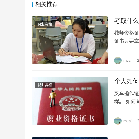
相关推荐
5、不刷真题
考取什么
职业资格
部分同学存在眼高手低的现象，看老师案例讲解
教师资格证
喜欢刷机构的所谓新题；有的一边刷题一边对答
证书只要拿
刷了好多遍，甚至答案都直接记住了。
缺，就业前
6、爱钻牛角尖
musi
质疑教材，质疑老师，质疑真题。学习的最终目
个人如何
试都会有几个很有争议的题，有些考生喜欢争辩
职业资格
理解，如果难点不是重点，能理解最好，理解不
叉车操作证
样。 如何
7、不总结
的相关规定
musi
一头扎入书海和题海，笔记记了好几本，错题集
总结做题的思路和知识点的运用。能考的知识点