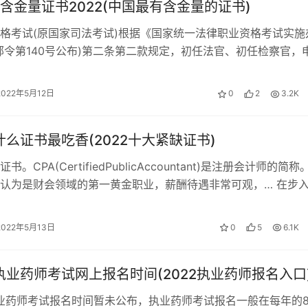
一通百通、触类旁通很重要。
含金量证书2022(中国最有含金量的证书)
格考试(原国家司法考试)根据《国家统一法律职业资格考试实施
部令第140号公布)第二条第二款规定，初任法官、初任检察官，
公证员执业和初次担任&#8…
验分享。方法没有对错，找准合适自己的才是最好的。我总结考
采用。
2022年5月12日
0
2
3.2K
年什么证书最吃香(2022十大紧缺证书)
效果。如何制定计划？我在自己以前的文章中有提到，这里不多
。CPA(CertifiedPublicAccountant)是注册会计师的简称
认为是财会领域的第一黄金职业，薪酬待遇非常可观，… 在步
2022年5月13日
0
5
6.1K
试的本质决定的。
年执业药师考试网上报名时间(2022执业药师报名入口
么，那教材目录绝对是重点。即使不背，每天也要把目录从头到尾
主线。框架建好了，才可以往里面塞东西；主线结实了，才可以
执业药师考试报名时间暂未公布，执业药师考试报名一般在每年的