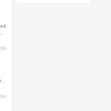
了，
4大
题都
0
年考
很难
中心
0
不去
所有