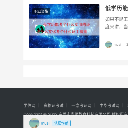
每个考试都有答题套路，技巧不是投机取巧，而
低学历能
何把握，不要忽视了选择题的重要性。27分以下，
职业资格
过了。我三个专业的选择题：建筑37、市政32、公
如果不是工
度来讲，当
存者偏差，选择题底的实务过了，高的实务没过
加持上海中
幅，后期会再专题分享。
musi
学信网
资格证考试
一念考证网
中华考试网
Copyright © 2022 东莞市粤师教育科技有限公司 版权所
musi
认证作者