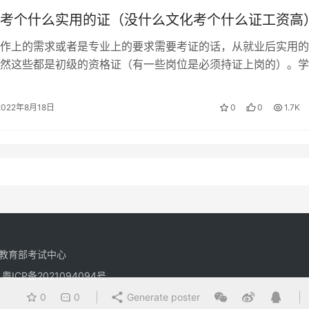
是怎么样将自己的知识用什么样的形式输出到卷面上。还有选择
考个什么实用的证（没什么文化考个什么证工资高
实务基本过不了；27-32分，选择题不拉分；32分以上，基本
路35.5，总成绩分别是建筑129、市政99、公路130。当然存
作上的需求或者是专业上的要求需要考证的话，从就业后实用的
然这些都是初级的资格证（有一些岗位是必须持证上岗的）。学
，那都是少数现象。实务答题技巧，尤其是案例答题技巧需要很
级口译证书（你要牛逼就靠高级）。 …
2022年8月18日
0
0
1.7K
教育部考试中心
有
粤ICP备2021094094号
0
0
Generate poster