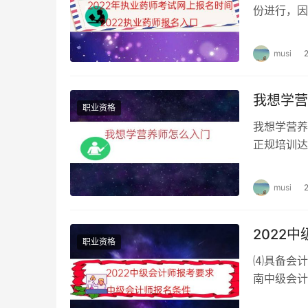
线而动所有内容。
份进行，因
各地人事考
（2）教材要反复看5遍。第1遍通读，配合
么回事。第2遍精读，从头到尾每个字都要
musi
读，不重要的一带而过，重要的反复读，联
读，从头到尾快速读一遍，不恋战，目的是
我想学营
识稍加背记。
职业资格
我想学营养
（3）前后对照学。实务教材分三部分：技
正规培训达
的关系。前后要融合在一起，这很重要。以
师，去自己
3、强化练习把握历年真题是关键
musi
脑子里有，写不出来没有用。会的能否答对，不
2022
练习，宜早不宜迟，每天坚持做一道案例，要以
职业资格
因为知识点还没有掌握，很多题做不出来，这个
⑷具备会计
答。
南中级会计
1年。报名