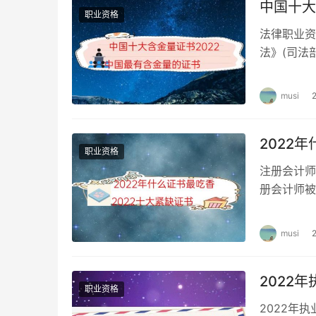
的题都弄懂，但要弄懂一个知识点的所有考法，
中国十大
职业资格
法律职业资
二、一级建造师备考实务六大方法
法》(司法
律师执业、
实务备考的方法有很多，各路机构、学霸都有经
验，分享备考一级建造师实务学习方法，请择优
musi
1、制定周密的学习计划是基础
2022
职业资格
科学合理周密的学习计划，往往起到事半功倍的
注册会计师证书
言。感兴趣的请移步前期文章。
册会计师被
社…
2、紧扣教材研究吃透是核心
musi
教材永远是核心，核心永远是教材，这是应试考
2022
（1）熟记目录。如果非让我说实务要背什
职业资格
一翻，加深印象。目录是教材的框架，也是
2022年