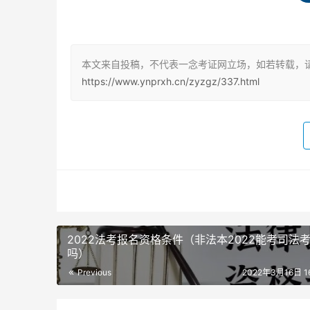
2、脱离教材
应试考试，教材永远是重点。对实务来说，教材
本文来自投稿，不代表一念考证网立场，如若转载，
上。有的花大量时间去学习教材之外的东西，研
https://www.ynprxh.cn/zyzgz/337.html
工，这些东西以后自己可以慢慢学，而你的备考
3、过分依赖视频
视频讲解，只是辅助你理解教材，把握重点。有
例讲解代替自己练习，甚至冲刺了还在看视频。
4、死记硬背
2022法考报名资格条件（非法本2022能考司法
我不鼓励背书，也不反对背书。我个人备考那么
吗）
效的方法。但是，一本书400多页，你背的完吗
Previous
2022年3月16日 16
确实背了很多知识点，但是考试真考到了，你也
考生，切莫本末倒置，一级建造师考试，
理解为