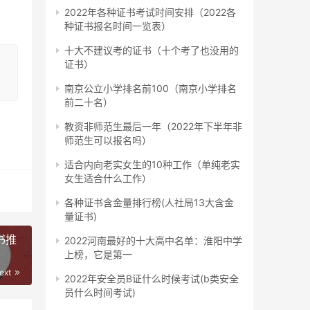
2022年各种证书考试时间安排（2022各
种证书报名时间一览表）
十大不建议考的证书（十个考了也没用的
义
证书）
总
南京公立小学排名前100（南京小学排名
前二十名）
教资非师范生最后一年（2022年下半年非
师范生可以报名吗）
频案
适合内向老实女生的10种工作（单纯老实
女生适合什么工作）
各种证书含金量排行榜(人社局13大含金
量证书)
书推
2022河南最好的十大高中名单：淮阳中学
而有
上榜，它是第一
有的
ext
2022年安全员B证什么时候考试(b类安全
广大
员什么时间考试)