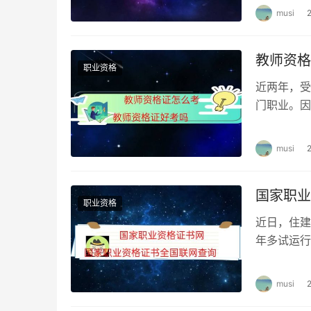
4、树立自信跟着自己的节奏是重点
musi
外界的影响，不能打断自己的学习节奏。老师、
也半斤八两，影响不大。选好了老师，定好了学
教师资格
职业资格
说这个方法不错就换方法，连续性学习很重要。
近两年，受
门职业。因
尤其到了冲刺阶段，更要把握自己的节奏。这个
假、社会地
信也不看，依然可以通过考试。现在要做的就是
musi
5、勤奋是过实务的唯一途径
“大剑无锋，大道无形”。方法只是辅助，唯有自
国家职业
职业资格
确实也很勤奋、很用功，但总是过不了考试。只
近日，住建
谨记唯有勤奋是唯一绝密包过材料。如果你反复
年多试运行
一下方法经验，“久病成医，久考成师”，将时间
基本实现全
6、实务考试的答题技巧
musi