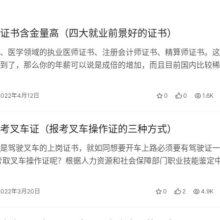
证书含金量高（四大就业前景好的证书）
多，自己做题少；有的认为历年真题没有用，考过了就不会再考
、医学领域的执业医师证书、注册会计师证书、精算师证书。这
案；有的只对答案，不看解析，或只看错题的正确答案解析，真
到了，那么你的年薪可以说是成倍的增加，而且目前国内比较稀
景好，人才需求量大。同时这个证书是…
2022年4月12日
0
0
1.6K
的是拨云见日，但是考证的目的是通过考试，不需要拿满分。每
考叉车证（报考叉车操作证的三种方式）
讨论，乐此不疲，浪费了大量的时间。对某些知识点，有的确实
了也不要太浪费时间。
是驾驶叉车的上岗证书，就如同想要开车上路必须要有驾驶证一
考取叉车操作证呢？根据人力资源和社会保障部门职业技能鉴定
，可以通过以下三种方式考取叉车操作…
2022年3月20日
0
2
4.9K
也做了好几本，但收益甚微。因为你不善于去总结教材的内容，
有限，但能出的题目却可以是无限的。我们没有时间和精力去把