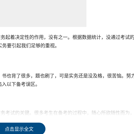
实务起着决定性的作用，没有之一。根据数据统计，没通过考试
实务要引起我们足够的重视。
，书也背了很多，题也刷了，可是实务还是没及格，很苦恼。努
陷入以下备考误区。
实务考试的关键。很多考生在备考的过程中，随心所欲随性而为
会看看视频，一会刷刷题。每天把自己忙的不轻，看似很努力，
点击显示全文