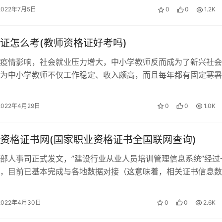
2022年7月5日
0
0
1.2K
学习方法、题库都有很多很多，我们能接触到的虽然有好坏之分
习方法就要坚持，前期切勿反复纠缠，听说这个老师好就换老师
证怎么考(教师资格证好考吗)
疫情影响，社会就业压力增大，中小学教师反而成为了新兴社会
为中小学教师不仅工作稳定、收入颇高，而且每年都有固定寒暑
时候往往也是市面上各种押题、必考题蜂拥而至的时候，我是从
位节节攀升！那么“普通人怎么考教师…
回归教材，结合老师讲的和自己总结的，自己理出重点。
2022年4月29日
0
0
1.0K
己努力才是王道。当然说勤奋是唯一途径还不够准确，因为有的
资格证书网(国家职业资格证书全国联网查询)
能说明你勤奋的有效性和用功的有效性还不够。如果你是初学者
部人事司正式发文，”建设行业从业人员培训管理信息系统”经过
考了好多年实务，先不急着去学，静下来反思一下存在的问题，
，目前已基本完成与各地数据对接（这意味着，相关证书信息数
和精力的有效性发挥出来。
国联网）…
2022年4月30日
0
0
2.6K