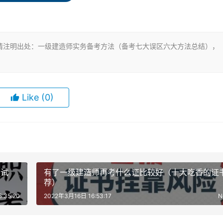
是基础也是关键。有的考生，嫌看教材麻烦，把重点放在老师讲
请注明出处：一级建造师实务备考方法（备考七大误区六大方法总结），
究施工动画和工法，你要知道你是为了通过考试，不是去当技术
时间很有限。
Like
(0)
些考生只喜欢看视频，每天都在看视频，以视频代替看书，以视
这将消耗大量时间，也不利于自己的学习提高。
考试
有了一级建造师再考什么证比较好（十大吃香的证
多考试，刻意背的东西很少。能把知识点背会，确实也是一个笨
荐）
？还有的就是背某些总结材料，盲目迷信背了实务会96分保底。
:35:20
2022年3月16日 16:53:17
N
不一定答的上来，甚至你都不知道题目问的是你背的哪一段。劝
主，背诵为辅
。